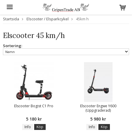
Startsida
Elscooter / Elsparkcykel
45km h
Elscooter 45 km/h
Sortering:
Elscooter Bogist C1 Pro
Elscooter Engwe Y600
(Uppgraderad)
5 180 kr
5 980 kr
Info
Köp
Info
Köp