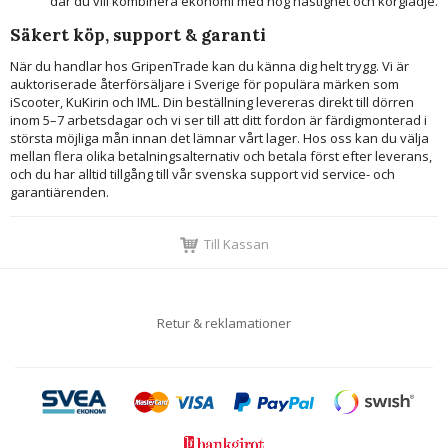
där du vill kombinera ekonomi med hög hastighet och körglädje.
Säkert köp, support & garanti
När du handlar hos GripenTrade kan du känna dig helt trygg. Vi är
auktoriserade återförsäljare i Sverige för populära märken som
iScooter, KuKirin och IML. Din beställning levereras direkt till dörren
inom 5–7 arbetsdagar och vi ser till att ditt fordon är färdigmonterad i
största möjliga mån innan det lämnar vårt lager. Hos oss kan du välja
mellan flera olika betalningsalternativ och betala först efter leverans,
och du har alltid tillgång till vår svenska support vid service- och
garantiärenden.
Till Kassan
Retur & reklamationer