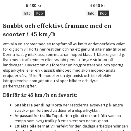
6 480 kr
4 640 kr
Info
Köp
Info
Köp
Snabbt och effektivt framme med en
scooter i 45 km/h
Att välja en scooter med en toppfart på 45 km/h är det perfekta valet
för dig som vill korta ner restiden och ha ett genuint alternativ till bilen.
Denna hastighetsklass, som matchar moped klass 1, låter dig smidigt
flyta med i trafikrytmen eller snabbt pendla längre sträckor på
landsvägar. Oavsett om du föredrar en högpresterande och sportig
elsparkcykel eller en klassisk elmoped med skön mopedkänsla,
erbjuder våra 45 km/h-modeller en dynamisk och tidseffektiv
körupplevelse som gör att du slipper bilköer och dyra
parkeringsavgifter.
Därför är 45 km/h en favorit:
Snabbare pendling:
Korta ner restiderna avsevärt på längre
sträckor jämfört med traditionella elsparkcyklar.
Anpassad för trafik:
Toppfarten gör att du kan hålla samma
tempo som övrig trafik på ett säkert och naturligt sätt.
Ett äkta bilalternativ:
Perfekt för den dagliga arbetspendlingen