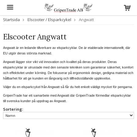
Startsida
Elscooter / Elsparkcykel
Angwatt
Elscooter Angwatt
Angwatt är en ledande tillverkare av elsparkcyklar. De är etablerade internationellt, där
EU utgör deras största marknad.
Angwatt lägger stor vikt vid innovation och kvalitet på deras produkter. Deras
elsparkcyklar är utrustade med den senaste tekniken som garanterar säkerhet, komfort
och effektivitet under körning. De fokuserar på ergonomisk design, gedigna material och
hållbarhet för att ge kunden en långvarig och tillfredsställande upplevelse.
Väljer du en elsparkcykel från Angwatt så får du helt enkelt väldigt mycket för pengarna.
GripenTrade har ett samarbete med Angwatt där GripenTrade förmedlar elsparkcyklar
till svenska kunder på uppdrag av Angwatt.
Sortering: