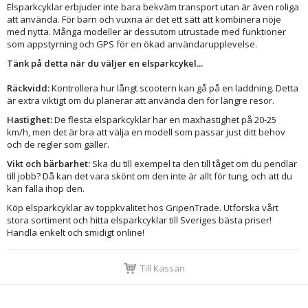
Elsparkcyklar erbjuder inte bara bekväm transport utan är även roliga
att använda. För barn och vuxna är det ett sätt att kombinera nöje
med nytta. Många modeller är dessutom utrustade med funktioner
som appstyrning och GPS för en ökad användarupplevelse.
Tänk på detta när du väljer en elsparkcykel...
Räckvidd:
Kontrollera hur långt scootern kan gå på en laddning. Detta
är extra viktigt om du planerar att använda den för längre resor.
Hastighet:
De flesta elsparkcyklar har en maxhastighet på 20-25
km/h, men det är bra att välja en modell som passar just ditt behov
och de regler som gäller.
Vikt och bärbarhet:
Ska du till exempel ta den till tåget om du pendlar
till jobb? Då kan det vara skönt om den inte är allt för tung, och att du
kan fälla ihop den.
Köp elsparkcyklar av toppkvalitet hos GripenTrade. Utforska vårt
stora sortiment och hitta elsparkcyklar till Sveriges bästa priser!
Handla enkelt och smidigt online!
Till Kassan