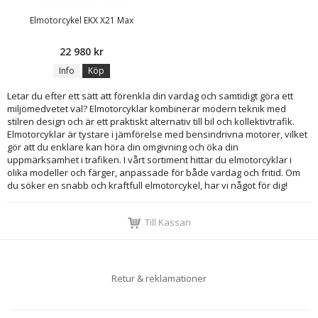
Elmotorcykel EKX X21 Max
22 980 kr
Info
Köp
Letar du efter ett sätt att förenkla din vardag och samtidigt göra ett
miljömedvetet val? Elmotorcyklar kombinerar modern teknik med
stilren design och är ett praktiskt alternativ till bil och kollektivtrafik.
Elmotorcyklar är tystare i jämförelse med bensindrivna motorer, vilket
gör att du enklare kan höra din omgivning och öka din
uppmärksamhet i trafiken. I vårt sortiment hittar du elmotorcyklar i
olika modeller och färger, anpassade för både vardag och fritid. Om
du söker en snabb och kraftfull elmotorcykel, har vi något för dig!
Till Kassan
Retur & reklamationer