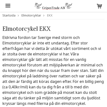
Startsida
Elmotorcyklar
EKX
Elmotorcykel EKX
Eldrivna fordon tar Sverige med storm och
Elmototorcyklar är inte ett undantag. Efter stor
efterfrågan har vi detta år utökat vårt sortiment och vi
är stolta över de elmotorcyklar vi har. Våra
elmotorcyklar går lätt att misstas för en vanlig
elmotorcykel
förutom att miljöpåverkan är minimal och
du knappt hör den när du susar fram över stan. Sätt din
elmotorcykel på laddning över natten och var säker på
att den är färdig att köras dagen efter. För en billig peng
(ca 0,40kr/mil) kan du ta dig från a till b med din
elmotorcykel och som grädde på moset kan du stolt
säga att du tänker på miljön samtidigt som du ljudlöst
kryssar längs med filerna på din elmotorcykel.