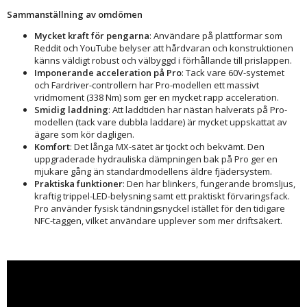
Sammanställning av omdömen
Mycket kraft för pengarna
: Användare på plattformar som
Reddit och YouTube belyser att hårdvaran och konstruktionen
känns väldigt robust och välbyggd i förhållande till prislappen.
Imponerande acceleration på Pro
: Tack vare 60V-systemet
och Fardriver-controllern har Pro-modellen ett massivt
vridmoment (338 Nm) som ger en mycket rapp acceleration.
Smidig laddning
: Att laddtiden har nästan halverats på Pro-
modellen (tack vare dubbla laddare) är mycket uppskattat av
ägare som kör dagligen.
Komfort
: Det långa MX-sätet är tjockt och bekvämt. Den
uppgraderade hydrauliska dämpningen bak på Pro ger en
mjukare gång än standardmodellens äldre fjädersystem.
Praktiska funktioner
: Den har blinkers, fungerande bromsljus,
kraftig trippel-LED-belysning samt ett praktiskt förvaringsfack.
Pro använder fysisk tändningsnyckel istället för den tidigare
NFC-taggen, vilket användare upplever som mer driftsäkert.