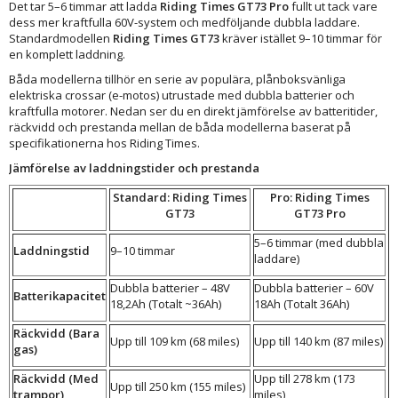
Det tar 5–6 timmar att ladda
Riding Times GT73 Pro
fullt ut tack vare
dess mer kraftfulla 60V-system och medföljande dubbla laddare.
Standardmodellen
Riding Times GT73
kräver istället 9–10 timmar för
en komplett laddning.
Båda modellerna tillhör en serie av populära, plånboksvänliga
elektriska crossar (e-motos) utrustade med dubbla batterier och
kraftfulla motorer. Nedan ser du en direkt jämförelse av batteritider,
räckvidd och prestanda mellan de båda modellerna baserat på
specifikationerna hos Riding Times.
Jämförelse av laddningstider och prestanda
Standard: Riding Times
Pro: Riding Times
GT73
GT73 Pro
5–6 timmar (med dubbla
Laddningstid
9–10 timmar
laddare)
Dubbla batterier – 48V
Dubbla batterier – 60V
Batterikapacitet
18,2Ah (Totalt ~36Ah)
18Ah (Totalt 36Ah)
Räckvidd (Bara
Upp till 109 km (68 miles)
Upp till 140 km (87 miles)
gas)
Räckvidd (Med
Upp till 278 km (173
Upp till 250 km (155 miles)
trampor)
miles)