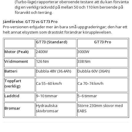
(Turbo-läge) rapporterar oberoende testare att du kan förvänta
dig en verklig räckvidd på mellan 50 och 110 km beroende på
förarvikt och terräng.
Jämförelse: GT73 vs GT73 Pro
Pro-versionen erbjuder mer än bara små uppgraderingar; den har ett
helt annat elsystem som drastiskt förändrar körupplevelsen.
GT73 (Standard)
GT73 Pro
Motor (Peak)
2400W
3000W
Vridmoment
126 Nm
338 Nm
Batteri
Dubbla 48V (36.4Ah)
Dubbla 60V (36Ah)
Toppfart
Ca 55–60 km/h
Ca 70–74 km/h
(verklig)
Laddtid
9–10 timmar
5–6 timmar
Hydrauliska
Större 230mm skivor med
Bromsar
skivbromsar
EABS