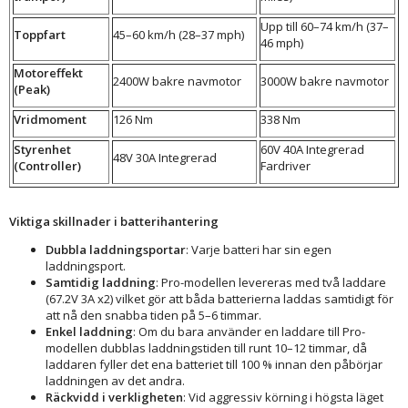
Upp till 60–74 km/h (37–
Toppfart
45–60 km/h (28–37 mph)
46 mph)
Motoreffekt
2400W bakre navmotor
3000W bakre navmotor
(Peak)
Vridmoment
126 Nm
338 Nm
Styrenhet
60V 40A Integrerad
48V 30A Integrerad
(Controller)
Fardriver
Viktiga skillnader i batterihantering
Dubbla laddningsportar
: Varje batteri har sin egen
laddningsport.
Samtidig laddning
: Pro-modellen levereras med två laddare
(67.2V 3A x2) vilket gör att båda batterierna laddas samtidigt för
att nå den snabba tiden på 5–6 timmar.
Enkel laddning
: Om du bara använder en laddare till Pro-
modellen dubblas laddningstiden till runt 10–12 timmar, då
laddaren fyller det ena batteriet till 100 % innan den påbörjar
laddningen av det andra.
Räckvidd i verkligheten
: Vid aggressiv körning i högsta läget