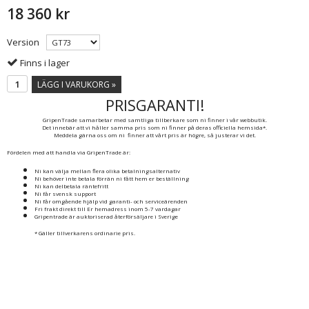
18 360 kr
Version
Finns i lager
LÄGG I VARUKORG »
PRISGARANTI!
GripenTrade samarbetar med samtliga tillberkare som ni finner i vår webbutik.
Det innebär att vi håller samma pris som ni finner på deras officiella hemsida*.
Meddela gärna oss om ni finner att vårt pris är högre, så justerar vi det.
Fördelen med att handla via GripenTrade är:
Ni kan välja mellan flera olika betalningsalternativ
Ni behöver inte betala förrän ni fått hem er beställning
Ni kan delbetala räntefritt
Ni får svensk support
Ni får omgående hjälp vid garanti- och serviceärenden
Fri frakt direkt till Er hemadress inom 5-7 vardagar
Gripentrade är auktoriserad återförsäljare i Sverige
* Gäller tillverkarens ordinarie pris.