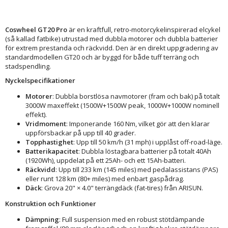
Coswheel GT20 Pro
är en kraftfull, retro-motorcykelinspirerad elcykel
(så kallad fatbike) utrustad med dubbla motorer och dubbla batterier
för extrem prestanda och räckvidd. Den är en direkt uppgradering av
standardmodellen GT20 och är byggd för både tuff terräng och
stadspendling.
Nyckelspecifikationer
Motorer
: Dubbla borstlösa navmotorer (fram och bak) på totalt
3000W maxeffekt (1500W+1500W peak, 1000W+1000W nominell
effekt).
Vridmoment
: Imponerande 160 Nm, vilket gör att den klarar
uppförsbackar på upp till 40 grader.
Topphastighet
: Upp till 50 km/h (31 mph) i upplåst off-road-läge.
Batterikapacitet
: Dubbla löstagbara batterier på totalt 40Ah
(1920Wh), uppdelat på ett 25Ah- och ett 15Ah-batteri.
Räckvidd
: Upp till 233 km (145 miles) med pedalassistans (PAS)
eller runt 128 km (80+ miles) med enbart gaspådrag.
Däck
: Grova 20" × 4.0" terrängdäck (fat-tires) från ARISUN.
Konstruktion och Funktioner
Dämpning
: Full suspension med en robust stötdämpande