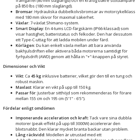
framgaffel (80 mm slaglängd) och en kraftig bakre stötdämpare
på 850 lbs (180 mm slaglängd).
Bromsar
: Hydrauliska dubbelkolvsbromsar av motorcykelklass
med 180 mm skivor för maximal säkerhet.
Växlar
: 7-växlat Shimano-system.
Smart Display
: En 4-tums LCD-färgskärm (IP66-klassad) som
visar hastighet, batteristatus och felkoder. Den har dessutom
ett Type-C-uttag för att ladda mobilen under färd.
Körlägen
: Du kan enkelt växla mellan att bara använda
bakhjulsdriften eller aktivera båda motorerna samtidigt för
fyrhjulsdrift (AWD) genom att hålla in "+"-knappen på styret.
Dimensioner och Vikt
Vikt
: Ca
45 kg
inklusive batterier, vilket gör den till en tung och
robust maskin.
Maxlast
: Klarar en vikt på upp till 150 kg.
Passar för
: Justerbar sitthöjd som rekommenderas för förare
mellan 155 cm och 195 cm (5'1" - 6'5").
Fördelar enligt omdömen
Imponerande acceleration och kraft
: Tack vare sina dubbla
motorer (peak-effekt på upp till 3000W) accelererar den
blixtsnabbt. Den klarar mycket branta backar utan problem.
Lång räckvidd
: Modellen är utrustad med ett