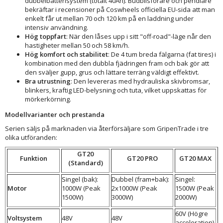
dubbelbatterisystem (totalt 40Ah). Budbilsförare och pendlare
bekräftar i recensioner på Coswheels officiella EU-sida att man
enkelt får ut mellan 70 och 120 km på en laddning under
intensiv användning.
Hög toppfart
: När den låses upp i sitt "off-road"-läge når den
hastigheter mellan 50 och 58 km/h.
Hög komfort och stabilitet
: De 4 tum breda fälgarna (fat tires) i
kombination med den dubbla fjädringen fram och bak gör att
den sväljer gupp, grus och lättare terräng väldigt effektivt.
Bra utrustning
: Den levereras med hydrauliska skivbromsar,
blinkers, kraftig LED-belysning och tuta, vilket uppskattas för
mörkerkörning.
Modellvarianter och prestanda
Serien säljs på marknaden via återförsäljare som GripenTrade i tre
olika utföranden:
GT20
Funktion
GT20 PRO
GT20 MAX
(Standard)
Singel (bak):
Dubbel (fram+bak):
Singel:
Motor
1000W (Peak
2x1000W (Peak
1500W (Peak
1500W)
3000W)
2000W)
60V (Högre
Voltsystem
48V
48V
acceleration)