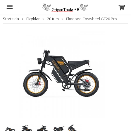
Startsida
Elcyklar
20 tum
Elmoped Coswheel GT20 Pro