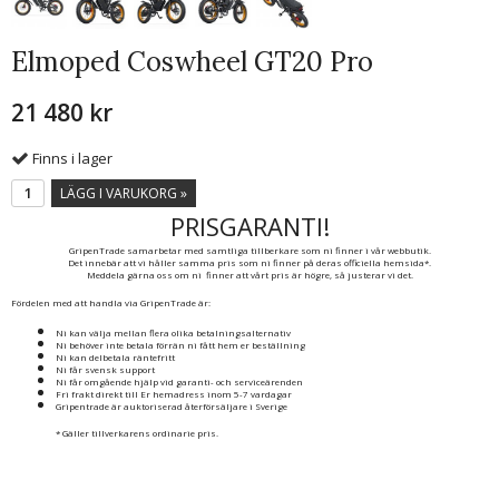
Elmoped Coswheel GT20 Pro
21 480 kr
Finns i lager
LÄGG I VARUKORG »
PRISGARANTI!
GripenTrade samarbetar med samtliga tillberkare som ni finner i vår webbutik.
Det innebär att vi håller samma pris som ni finner på deras officiella hemsida*.
Meddela gärna oss om ni finner att vårt pris är högre, så justerar vi det.
Fördelen med att handla via GripenTrade är:
Ni kan välja mellan flera olika betalningsalternativ
Ni behöver inte betala förrän ni fått hem er beställning
Ni kan delbetala räntefritt
Ni får svensk support
Ni får omgående hjälp vid garanti- och serviceärenden
Fri frakt direkt till Er hemadress inom 5-7 vardagar
Gripentrade är auktoriserad återförsäljare i Sverige
* Gäller tillverkarens ordinarie pris.