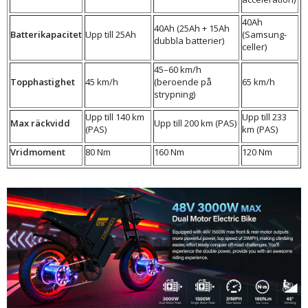
40Ah
40Ah (25Ah + 15Ah
Batterikapacitet
Upp till 25Ah
(Samsung-
dubbla batterier)
celler)
45–60 km/h
Topphastighet
45 km/h
(beroende på
65 km/h
strypning)
Upp till 140 km
Upp till 233
Max räckvidd
Upp till 200 km (PAS)
(PAS)
km (PAS)
Vridmoment
80 Nm
160 Nm
120 Nm