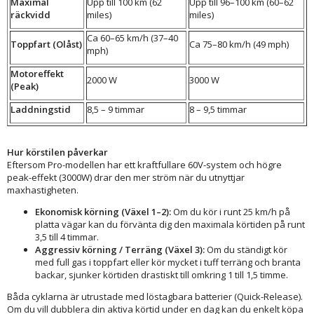
Maximal
Upp till 100 km (62
Upp till 96–100 km (60–62
räckvidd
miles)
miles)
Ca 60–65 km/h (37–40
Toppfart (Olåst)
Ca 75–80 km/h (49 mph)
mph)
Motoreffekt
2000 W
3000 W
(Peak)
Laddningstid
8,5 – 9 timmar
8 – 9,5 timmar
Hur körstilen påverkar
Eftersom Pro-modellen har ett kraftfullare 60V-system och högre
peak-effekt (3000W) drar den mer ström när du utnyttjar
maxhastigheten.
Ekonomisk körning (Växel 1–2):
Om du kör i runt 25 km/h på
platta vägar kan du förvänta dig den maximala körtiden på runt
3,5 till 4 timmar.
Aggressiv körning / Terräng (Växel 3):
Om du ständigt kör
med full gas i toppfart eller kör mycket i tuff terräng och branta
backar, sjunker körtiden drastiskt till omkring 1 till 1,5 timme.
Båda cyklarna är utrustade med löstagbara batterier (Quick-Release).
Om du vill dubblera din aktiva körtid under en dag kan du enkelt köpa