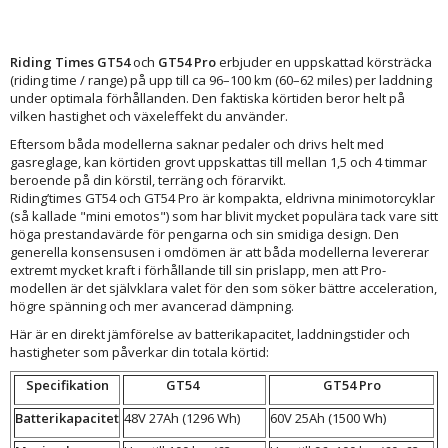
Riding Times GT54
och
GT54 Pro
erbjuder en uppskattad körsträcka
(riding time / range) på upp till ca 96–100 km (60–62 miles) per laddning
under optimala förhållanden. Den faktiska körtiden beror helt på
vilken hastighet och växeleffekt du använder.
Eftersom båda modellerna saknar pedaler och drivs helt med
gasreglage, kan körtiden grovt uppskattas till mellan 1,5 och 4 timmar
beroende på din körstil, terräng och förarvikt.
Riding’times GT54 och GT54 Pro är kompakta, eldrivna minimotorcyklar
(så kallade "mini emotos") som har blivit mycket populära tack vare sitt
höga prestandavärde för pengarna och sin smidiga design. Den
generella konsensusen i omdömen är att båda modellerna levererar
extremt mycket kraft i förhållande till sin prislapp, men att Pro-
modellen är det självklara valet för den som söker bättre acceleration,
högre spänning och mer avancerad dämpning.
Här är en direkt jämförelse av batterikapacitet, laddningstider och
hastigheter som påverkar din totala körtid:
Specifikation
GT54
GT54 Pro
Batterikapacitet
48V 27Ah (1296 Wh)
60V 25Ah (1500 Wh)