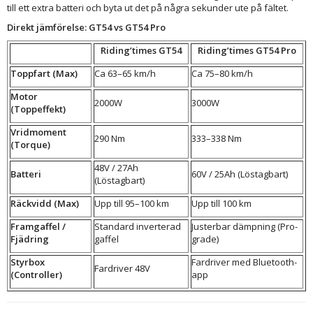
till ett extra batteri och byta ut det på några sekunder ute på fältet.
Direkt jämförelse: GT54 vs GT54 Pro
Riding’times GT54
Riding’times GT54 Pro
Toppfart (Max)
Ca 63–65 km/h
Ca 75–80 km/h
Motor
2000W
3000W
(Toppeffekt)
Vridmoment
290 Nm
333–338 Nm
(Torque)
48V / 27Ah
Batteri
60V / 25Ah (Löstagbart)
(Löstagbart)
Räckvidd (Max)
Upp till 95–100 km
Upp till 100 km
Framgaffel /
Standard inverterad
Justerbar dämpning (Pro-
Fjädring
gaffel
grade)
Styrbox
Fardriver med Bluetooth-
Fardriver 48V
(Controller)
app