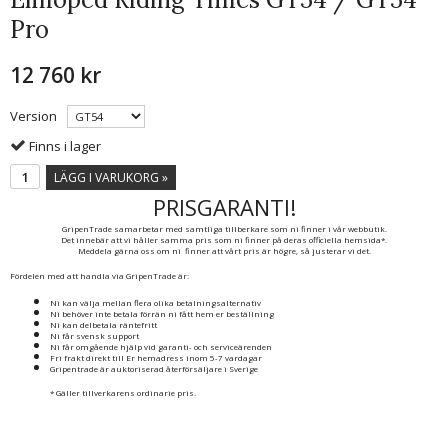
Pro
12 760 kr
Version
Finns i lager
LÄGG I VARUKORG »
PRISGARANTI!
GripenTrade samarbetar med samtliga tillberkare som ni finner i vår webbutik.
Det innebär att vi håller samma pris som ni finner på deras officiella hemsida*.
Meddela gärna oss om ni finner att vårt pris är högre, så justerar vi det.
Fördelen med att handla via GripenTrade är:
Ni kan välja mellan flera olika betalningsalternativ
Ni behöver inte betala förrän ni fått hem er beställning
Ni kan delbetala räntefritt
Ni får svensk support
Ni får omgående hjälp vid garanti- och serviceärenden
Fri frakt direkt till Er hemadress inom 5-7 vardagar
Gripentrade är auktoriserad återförsäljare i Sverige
* Gäller tillverkarens ordinarie pris.