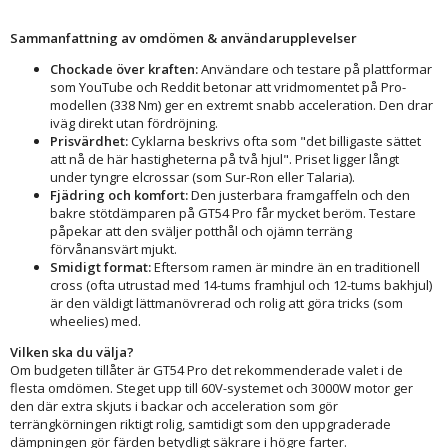
Sammanfattning av omdömen & användarupplevelser
Chockade över kraften:
Användare och testare på plattformar
som YouTube och Reddit betonar att vridmomentet på Pro-
modellen (338 Nm) ger en extremt snabb acceleration. Den drar
iväg direkt utan fördröjning.
Prisvärdhet:
Cyklarna beskrivs ofta som "det billigaste sättet
att nå de här hastigheterna på två hjul". Priset ligger långt
under tyngre elcrossar (som Sur-Ron eller Talaria).
Fjädring och komfort:
Den justerbara framgaffeln och den
bakre stötdämparen på GT54 Pro får mycket beröm. Testare
påpekar att den sväljer potthål och ojämn terräng
förvånansvärt mjukt.
Smidigt format:
Eftersom ramen är mindre än en traditionell
cross (ofta utrustad med 14-tums framhjul och 12-tums bakhjul)
är den väldigt lättmanövrerad och rolig att göra tricks (som
wheelies) med.
Vilken ska du välja?
Om budgeten tillåter är GT54 Pro det rekommenderade valet i de
flesta omdömen. Steget upp till 60V-systemet och 3000W motor ger
den där extra skjuts i backar och acceleration som gör
terrängkörningen riktigt rolig, samtidigt som den uppgraderade
dämpningen gör färden betydligt säkrare i högre farter.