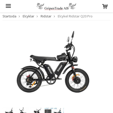
Startsida
Elcyklar
Ridstar
Elcykel Ridstar Q20 Pro