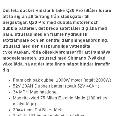
Det feta däcket Ridstar E bike Q20 Pro tillåter förare
att ta sig an all terräng från stadsgator till
bergsstigar. Q20 Pro med dubbla motorer och
dubbla batterier, det breda sätet låter dig åka med
barn, utrustad med en främre hydraulisk
stötdämpare och en central dämpningsanordning,
utrustad med den ursprungliga vattentäta
cykelväskan, röda oljeskivbromsar för att framhäva
modeelementen, utrustad med Shimano 7-växlad
växellåda, så att det inte finns något hinder framför
dig.
Fram och bak dubbel 1000W motor (totalt 2000W)
52V 20AH Dubbelt batteri (totalt 52V 40AH)
34 MPH Max hastighet
Max räckvidd 75 Miles Electric Mode (180 miles
assist-läge)
20×4 tums Fat Bike-däck
7-växlad Shimano mekanisk växling