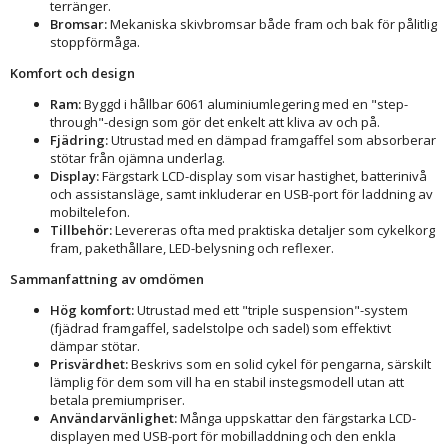
terränger.
Bromsar:
Mekaniska skivbromsar både fram och bak för pålitlig
stoppförmåga.
Komfort och design
Ram:
Byggd i hållbar 6061 aluminiumlegering med en "step-
through"-design som gör det enkelt att kliva av och på.
Fjädring:
Utrustad med en dämpad framgaffel som absorberar
stötar från ojämna underlag.
Display:
Färgstark LCD-display som visar hastighet, batterinivå
och assistansläge, samt inkluderar en USB-port för laddning av
mobiltelefon.
Tillbehör:
Levereras ofta med praktiska detaljer som cykelkorg
fram, pakethållare, LED-belysning och reflexer.
Sammanfattning av omdömen
Hög komfort:
Utrustad med ett "triple suspension"-system
(fjädrad framgaffel, sadelstolpe och sadel) som effektivt
dämpar stötar.
Prisvärdhet:
Beskrivs som en solid cykel för pengarna, särskilt
lämplig för dem som vill ha en stabil instegsmodell utan att
betala premiumpriser.
Användarvänlighet:
Många uppskattar den färgstarka LCD-
displayen med USB-port för mobilladdning och den enkla