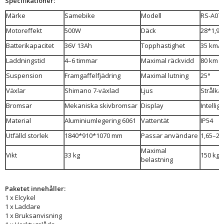
Specifikationer:
Märke
Samebike
Modell
RS-A07
Motoreffekt
500W
Däck
28*1,95
Batterikapacitet
36V 13Ah
Topphastighet
35 km/
Laddningstid
4–6 timmar
Maximal räckvidd
80 km
Suspension
Framgaffelfjädring
Maximal lutning
25°
Växlar
Shimano 7-växlad
Ljus
Strålka
Bromsar
Mekaniska skivbromsar
Display
Intelli
Material
Aluminiumlegering 6061
Vattentät
IP54
Utfälld storlek
1840*910*1070 mm
Passar användare
1,65–2,
Maximal
Vikt
33 kg
150 kg
belastning
Paketet innehåller:
1 x Elcykel
1 x Laddare
1 x Bruksanvisning