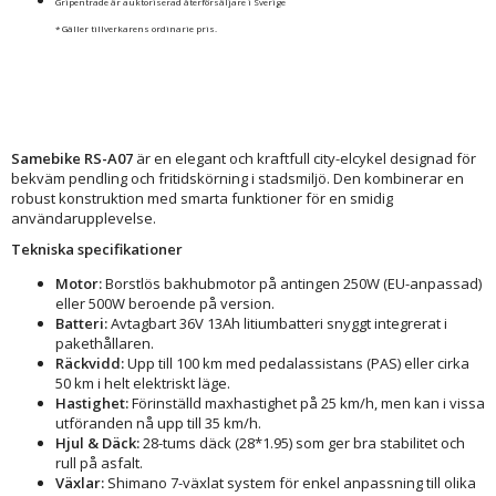
Gripentrade är auktoriserad återförsäljare i Sverige
* Gäller tillverkarens ordinarie pris.
Samebike RS-A07
är en elegant och kraftfull city-elcykel designad för
bekväm pendling och fritidskörning i stadsmiljö. Den kombinerar en
robust konstruktion med smarta funktioner för en smidig
användarupplevelse.
Tekniska specifikationer
Motor:
Borstlös bakhubmotor på antingen 250W (EU-anpassad)
eller 500W beroende på version.
Batteri:
Avtagbart 36V 13Ah litiumbatteri snyggt integrerat i
pakethållaren.
Räckvidd:
Upp till 100 km med pedalassistans (PAS) eller cirka
50 km i helt elektriskt läge.
Hastighet:
Förinställd maxhastighet på 25 km/h, men kan i vissa
utföranden nå upp till 35 km/h.
Hjul & Däck:
28-tums däck (28*1.95) som ger bra stabilitet och
rull på asfalt.
Växlar:
Shimano 7-växlat system för enkel anpassning till olika