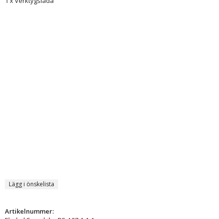
1 x Verktygslåda
Lägg i önskelista
Artikelnummer: