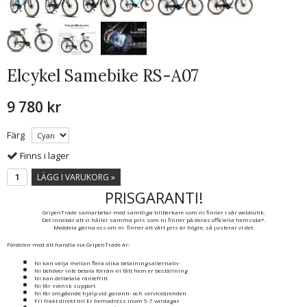
Elcykel Samebike RS-A07
9 780 kr
Färg
Finns i lager
LÄGG I VARUKORG »
PRISGARANTI!
GripenTrade samarbetar med samtliga tillberkare som ni finner i vår webbutik.
Det innebär att vi håller samma pris som ni finner på deras officiella hemsida*.
Meddela gärna oss om ni finner att vårt pris är högre, så justerar vi det.
Fördelen med att handla via GripenTrade är:
Ni kan välja mellan flera olika betalningsalternativ
Ni behöver inte betala förrän ni fått hem er beställning
Ni kan delbetala räntefritt
Ni får svensk support
Ni får omgående hjälp vid garanti- och serviceärenden
Fri frakt direkt till Er hemadress inom 5-7 vardagar