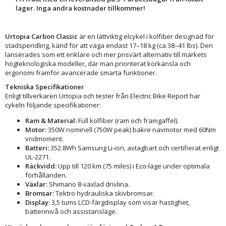
lager. Inga andra kostnader tillkommer!
Urtopia Carbon Classic
är en lättviktig elcykel i kolfiber designad för
stadspendling, känd för att väga endast 17–18 kg (ca 38–41 lbs). Den
lanserades som ett enklare och mer prisvärt alternativ till märkets
högteknologiska modeller, där man prioriterat körkänsla och
ergonomi framför avancerade smarta funktioner.
Tekniska Specifikationer
Enligt tillverkaren Urtopia och tester från Electric Bike Report har
cykeln följande specifikationer:
Ram & Material:
Full kolfiber (ram och framgaffel).
Motor:
350W nominell (750W peak) bakre navmotor med 60Nm
vridmoment.
Batteri:
352.8Wh Samsung Li-ion, avtagbart och certifierat enligt
UL-2271.
Räckvidd:
Upp till 120 km (75 miles) i Eco-läge under optimala
förhållanden.
Växlar:
Shimano 8-växlad drivlina.
Bromsar:
Tektro hydrauliska skivbromsar.
Display:
3,5 tums LCD-färgdisplay som visar hastighet,
batterinivå och assistansläge.