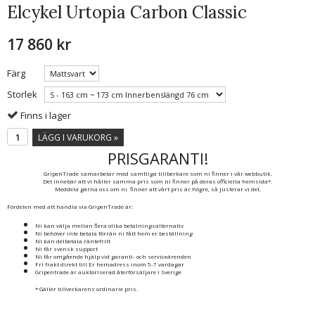
Elcykel Urtopia Carbon Classic
17 860 kr
Färg
Storlek
Finns i lager
LÄGG I VARUKORG »
PRISGARANTI!
GripenTrade samarbetar med samtliga tillberkare som ni finner i vår webbutik.
Det innebär att vi håller samma pris som ni finner på deras officiella hemsida*.
Meddela gärna oss om ni finner att vårt pris är högre, så justerar vi det.
Fördelen med att handla via GripenTrade är:
Ni kan välja mellan flera olika betalningsalternativ
Ni behöver inte betala förrän ni fått hem er beställning
Ni kan delbetala räntefritt
Ni får svensk support
Ni får omgående hjälp vid garanti- och serviceärenden
Fri frakt direkt till Er hemadress inom 5-7 vardagar
Gripentrade är auktoriserad återförsäljare i Sverige
* Gäller tillverkarens ordinarie pris.