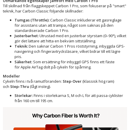
Utmärkande egenskaper jämfört med Carbon 1 Pro
Till skillnad från flaggskeppet Carbon 1 Pro, som fokuserar på "smart"
teknik, har Carbon Classic följande skillnader:
Tumgas (Throttle):
Carbon Classic inkluderar ett gasreglage
för assistans utan att trampa, något som saknas på den
standardiserade Carbon 1 Pro.
Justerbarhet:
Utrustad med en justerbar styrstam (0–90°), vilket
gör det lättare att hitta en bekväm sittställning.
Teknik:
Den saknar Carbon 1 Pros röststyrning, inbyggda GPS-
navigering och fingeravtrycksläsare, vilket bidrar till ett lägre
pris.
Säkerhet:
Som ersättning för inbyggd GPS finns ett fäste
för Apple AirTag dolt på cykeln för spårning.
Modeller
Cykeln finns i två ramutföranden:
Step-Over
(klassisk hög ram)
och
Step-Thru
(lågt insteg).
Storlekar:
Finns i storlekarna S, M och L för att passa cyklister
från 160 cm till 195 cm.