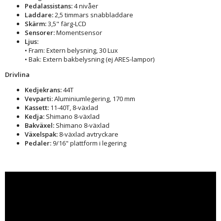
Pedalassistans:
4 nivåer
Laddare:
2,5 timmars snabbladdare
Skärm:
3,5" färg-LCD
Sensorer:
Momentsensor
Ljus:
• Fram: Extern belysning, 30 Lux
• Bak: Extern bakbelysning (ej ARES-lampor)
Drivlina
Kedjekrans:
44T
Vevparti:
Aluminiumlegering, 170 mm
Kassett:
11-40T, 8-växlad
Kedja:
Shimano 8-växlad
Bakväxel:
Shimano 8-växlad
Växelspak:
8-växlad avtryckare
Pedaler:
9/16" plattform i legering