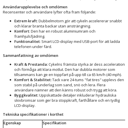
Användarupplevelse och omdömen
Recensenter och användare lyfter ofta fram följande:
Extrem kraft
: Dubbelmotorn gör att cykeln accelererar snabbt
och klarar branta backar utan ansträngning.
Komfort
: Den har en robust aluminiumram och
framhjulsfjädring.
Funktionalitet
: Smart LCD-display med USB-port för att ladda
telefonen under färd.
Sammanfattning av omdömen
Kraft & Prestanda:
Cykelns främsta styrka är dess acceleration
och förmåga att klara motlut. Den har dubbla motorer som
tillsammans kan ge en toppfart på upp till ca 65 km/h (40 mph).
Komfort & Stabilitet:
Tack vare 24-tums "fat tires" upplevs den
som stabil på underlag som sand, snö och lera. Flera
användare nämner att den känns robust och trygg att köra.
Byggkvalitet:
Uppskattade detaljer inkluderar hydrauliska
skivbromsar som ger bra stoppkraft, farthållare och en tydlig
LCD-display.
Tekniska specifikationer i korthet
Egenskap
Specifikation