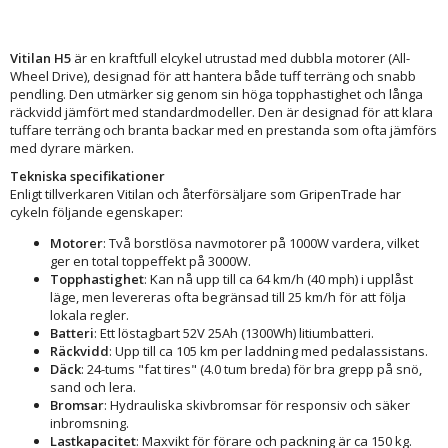
Vitilan H5
är en kraftfull elcykel utrustad med dubbla motorer (All-
Wheel Drive), designad för att hantera både tuff terräng och snabb
pendling. Den utmärker sig genom sin höga topphastighet och långa
räckvidd jämfört med standardmodeller. Den är designad för att klara
tuffare terräng och branta backar med en prestanda som ofta jämförs
med dyrare märken.
Tekniska specifikationer
Enligt tillverkaren Vitilan och återförsäljare som GripenTrade har
cykeln följande egenskaper:
Motorer
: Två borstlösa navmotorer på 1000W vardera, vilket
ger en total toppeffekt på 3000W.
Topphastighet
: Kan nå upp till ca 64 km/h (40 mph) i upplåst
läge, men levereras ofta begränsad till 25 km/h för att följa
lokala regler.
Batteri
: Ett löstagbart 52V 25Ah (1300Wh) litiumbatteri.
Räckvidd
: Upp till ca 105 km per laddning med pedalassistans.
Däck
: 24-tums "fat tires" (4.0 tum breda) för bra grepp på snö,
sand och lera.
Bromsar
: Hydrauliska skivbromsar för responsiv och säker
inbromsning.
Lastkapacitet
: Maxvikt för förare och packning är ca 150 kg.