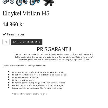
Elcykel Vitilan H5
14 360 kr
Finns i lager
LÄGG I VARUKORG »
PRISGARANTI!
GripenTrade samarbetar med samtliga tillberkare som ni finner i vår webbutik.
Det innebär att vi håller samma pris som ni finner på deras officiella hemsida*.
Meddela gärna oss om ni finner att vårt pris är högre, så justerar vi det.
Fördelen med att handla via GripenTrade är:
Ni kan välja mellan flera olika betalningsalternativ
Ni behöver inte betala förrän ni fått hem er beställning
Ni kan delbetala räntefritt
Ni får svensk support
Ni får omgående hjälp vid garanti- och serviceärenden
Fri frakt direkt till Er hemadress inom 5-7 vardagar
Gripentrade är auktoriserad återförsäljare i Sverige
* Gäller tillverkarens ordinarie pris.