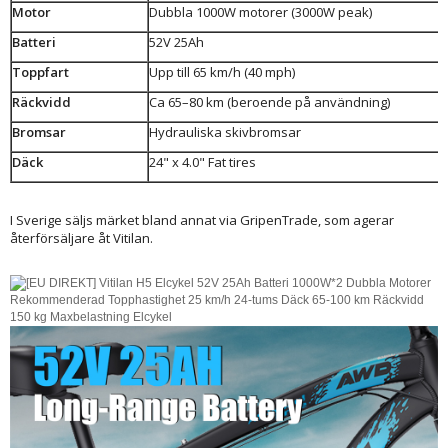
Motor
Dubbla 1000W motorer (3000W peak)
Batteri
52V 25Ah
Toppfart
Upp till 65 km/h (40 mph)
Räckvidd
Ca 65–80 km (beroende på användning)
Bromsar
Hydrauliska skivbromsar
Däck
24" x 4.0" Fat tires
I Sverige säljs märket bland annat via GripenTrade, som agerar
återförsäljare åt Vitilan.