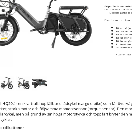
GripenTrade samarbetar
Det innebär att vi håll
Meddela gärna oss o
Fördelen med att handl
Ni kan välja 
Ni behöver in
Ni kan delbet
Ni får svens
Ni får omgåe
Fri frakt dir
Gripentrade ä
* Gäller tillv
l HQ20
är en kraftfull, hopfällbar ellådcykel (cargo e-bike) som får öve
citet, starka motor och följsamma momentsensor (torque sensor). Den ma
larcykel, men på grund av sin höga motorstyrka och toppfart bryter den 
lcyklar.
ecifikationer