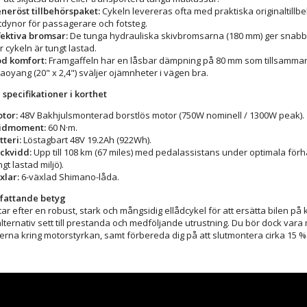
neröst tillbehörspaket:
Cykeln levereras ofta med praktiska originaltillb
ttdynor för passagerare och fotsteg.
fektiva bromsar:
De tunga hydrauliska skivbromsarna (180 mm) ger snabb oc
r cykeln är tungt lastad.
d komfort:
Framgaffeln har en låsbar dämpning på 80 mm som tillsamma
aoyang (20" x 2,4") sväljer ojämnheter i vägen bra.
 specifikationer i korthet
tor:
48V Bakhjulsmonterad borstlös motor (750W nominell / 1300W peak).
idmoment:
60 N·m.
tteri:
Löstagbart 48V 19.2Ah (922Wh).
ckvidd:
Upp till 108 km (67 miles) med pedalassistans under optimala förhå
ngt lastad miljö).
xlar:
6-växlad Shimano-låda.
attande betyg
ar efter en robust, stark och mångsidig ellådcykel för att ersätta bilen på
alternativ sett till prestanda och medföljande utrustning. Du bör dock v
lerna kring motorstyrkan, samt förbereda dig på att slutmontera cirka 15 % 