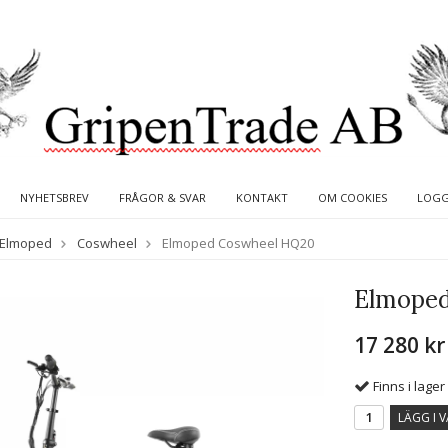
NYHETSBREV
FRÅGOR & SVAR
KONTAKT
OM COOKIES
LOGG
Elmoped
Coswheel
Elmoped Coswheel HQ20
Elmope
17 280 kr
Finns i lager
LÄGG I 