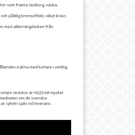
ehör som främre lastkorg, väska,
h pålitlig bromseffekt, vilket krävs
ns med allterrängdäcken från
llanden (räkna med kortare i verklig,
 kortare sträckor är HQ20 ett mycket
ara medveten om de svenska
av cykeln själv vid leverans.