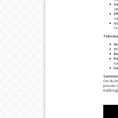
Ge
si
Ef
nä
Go
Ch
Tekniska
Mo
Vr
Ba
Rä
tu
Vä
Sammanf
Om du let
prisvärt 
trafikreg