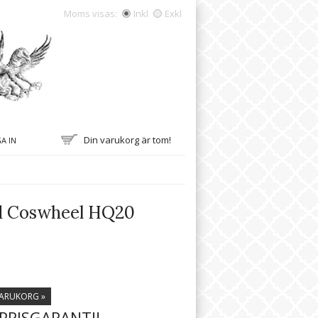
Moms visas:
Inkl
Exkl
Din varukorg är tom!
A IN
d Coswheel HQ20
VARUKORG »
PRISGARANTI!