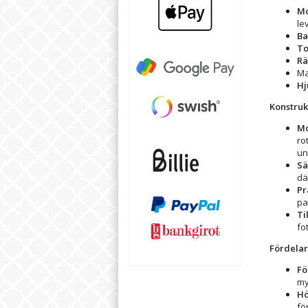
Mo
le
Ba
To
Rä
Ma
Hj
Konstruk
Mo
ro
un
Sä
dä
Pr
pa
Ti
fo
Fördelar
Fö
my
Hö
fö