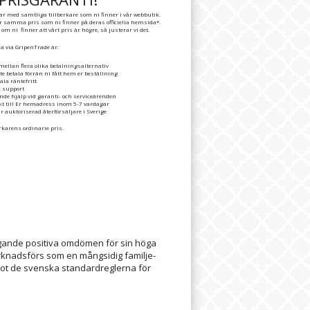
 med samtliga tillberkare som ni finner i vår webbutik.
er samma pris som ni finner på deras officiella hemsida*.
m ni finner att vårt pris är högre, så justerar vi det.
a via GripenTrade är:
mellan flera olika betalningsalternativ
te betala förrän ni fått hem er beställning
ala räntefritt
k support
nde hjälp vid garanti- och serviceärenden
ekt till Er hemadress inom 5-7 vardagar
r auktoriserad återförsäljare i Sverige
erkarens ordinarie pris.
rvägande positiva omdömen för sin höga
rknadsförs som en mångsidig familje-
mot de svenska standardreglerna för