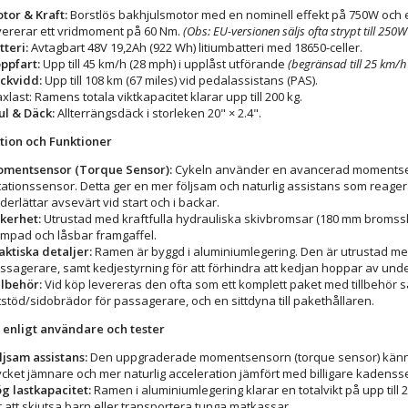
tor & Kraft:
Borstlös bakhjulsmotor med en nominell effekt på 750W och 
vererar ett vridmoment på 60 Nm.
(Obs: EU-versionen säljs ofta strypt till 250
tteri:
Avtagbart 48V 19,2Ah (922 Wh) litiumbatteri med 18650-celler.
ppfart:
Upp till 45 km/h (28 mph) i upplåst utförande
(begränsad till 25 km/h
ckvidd:
Upp till 108 km (67 miles) vid pedalassistans (PAS).
xlast: Ramens totala viktkapacitet klarar upp till 200 kg.
ul & Däck:
Allterrängsdäck i storleken 20" × 2.4".
tion och Funktioner
mentsensor (Torque Sensor):
Cykeln använder en avancerad momentsens
tationssensor. Detta ger en mer följsam och naturlig assistans som reagera
derlättar avsevärt vid start och i backar.
kerhet:
Utrustad med kraftfulla hydrauliska skivbromsar (180 mm bromss
mpad och låsbar framgaffel.
aktiska detaljer:
Ramen är byggd i aluminiumlegering. Den är utrustad med 
ssagerare, samt kedjestyrning för att förhindra att kedjan hoppar av unde
llbehör:
Vid köp levereras den ofta som ett komplett paket med tillbehör
tstöd/sidobrädor för passagerare, och en sittdyna till pakethållaren.
 enligt användare och tester
ljsam assistans:
Den uppgraderade momentsensorn (torque sensor) känner
cket jämnare och mer naturlig acceleration jämfört med billigare kadenss
g lastkapacitet:
Ramen i aluminiumlegering klarar en totalvikt på upp till 20
r att skjutsa barn eller transportera tunga matkassar.