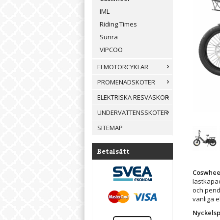
IML
Riding Times
Sunra
VIPCOO
ELMOTORCYKLAR
PROMENADSKOTER
ELEKTRISKA RESVÄSKOR
UNDERVATTENSSKOTER
SITEMAP
Betalsätt
Coswhee
lastkapa
och pend
vanliga e
Nyckelsp