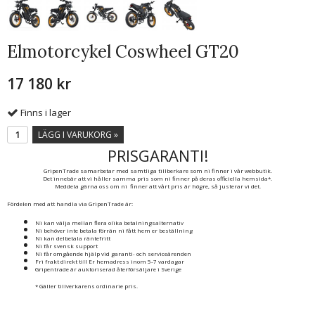
Elmotorcykel Coswheel GT20
17 180 kr
Finns i lager
LÄGG I VARUKORG »
PRISGARANTI!
GripenTrade samarbetar med samtliga tillberkare som ni finner i vår webbutik.
Det innebär att vi håller samma pris som ni finner på deras officiella hemsida*.
Meddela gärna oss om ni finner att vårt pris är högre, så justerar vi det.
Fördelen med att handla via GripenTrade är:
Ni kan välja mellan flera olika betalningsalternativ
Ni behöver inte betala förrän ni fått hem er beställning
Ni kan delbetala räntefritt
Ni får svensk support
Ni får omgående hjälp vid garanti- och serviceärenden
Fri frakt direkt till Er hemadress inom 5-7 vardagar
Gripentrade är auktoriserad återförsäljare i Sverige
* Gäller tillverkarens ordinarie pris.