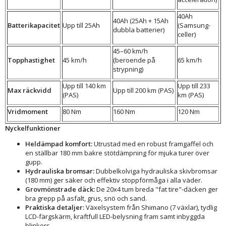
40Ah
40Ah (25Ah + 15Ah
Batterikapacitet
Upp till 25Ah
(Samsung-
dubbla batterier)
celler)
45–60 km/h
Topphastighet
45 km/h
(beroende på
65 km/h
strypning)
Upp till 140 km
Upp till 233
Max räckvidd
Upp till 200 km (PAS)
(PAS)
km (PAS)
Vridmoment
80 Nm
160 Nm
120 Nm
Nyckelfunktioner
Heldämpad komfort:
Utrustad med en robust framgaffel och
en ställbar 180 mm bakre stötdämpning för mjuka turer över
gupp.
Hydrauliska bromsar:
Dubbelkolviga hydrauliska skivbromsar
(180 mm) ger säker och effektiv stoppförmåga i alla väder.
Grovmönstrade däck:
De 20x4 tum breda "fat tire"-däcken ger
bra grepp på asfalt, grus, snö och sand.
Praktiska detaljer:
Växelsystem från Shimano (7 växlar), tydlig
LCD-färgskärm, kraftfull LED-belysning fram samt inbyggda
blinkers.