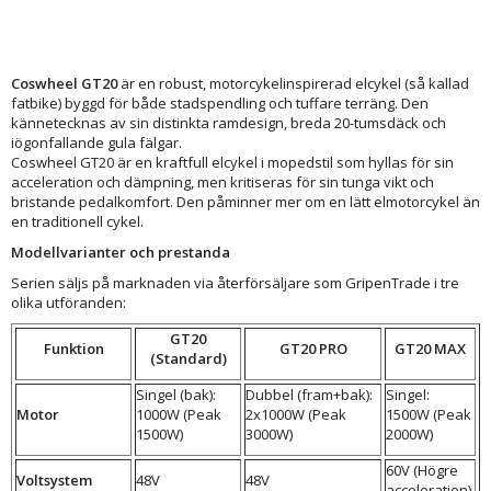
Coswheel GT20
är en robust, motorcykelinspirerad elcykel (så kallad
fatbike) byggd för både stadspendling och tuffare terräng. Den
kännetecknas av sin distinkta ramdesign, breda 20-tumsdäck och
iögonfallande gula fälgar.
Coswheel GT20 är en kraftfull elcykel i mopedstil som hyllas för sin
acceleration och dämpning, men kritiseras för sin tunga vikt och
bristande pedalkomfort. Den påminner mer om en lätt elmotorcykel än
en traditionell cykel.
Modellvarianter och prestanda
Serien säljs på marknaden via återförsäljare som GripenTrade i tre
olika utföranden:
GT20
Funktion
GT20 PRO
GT20 MAX
(Standard)
Singel (bak):
Dubbel (fram+bak):
Singel:
Motor
1000W (Peak
2x1000W (Peak
1500W (Peak
1500W)
3000W)
2000W)
60V (Högre
Voltsystem
48V
48V
acceleration)