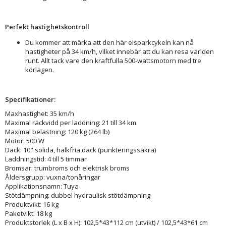
Perfekt hastighetskontroll
Du kommer att märka att den här elsparkcykeln kan nå
hastigheter på 34 km/h, vilket innebär att du kan resa världen
runt. Allt tack vare den kraftfulla 500-wattsmotorn med tre
körlägen.
Specifikationer:
Maxhastighet: 35 km/h
Maximal räckvidd per laddning: 21 till 34 km
Maximal belastning: 120 kg (264 lb)
Motor: 500 W
Däck: 10" solida, halkfria däck (punkteringssäkra)
Laddningstid: 4 till 5 timmar
Bromsar: trumbroms och elektrisk broms
Åldersgrupp: vuxna/tonåringar
Applikationsnamn: Tuya
Stötdämpning: dubbel hydraulisk stötdämpning
Produktvikt: 16 kg
Paketvikt: 18 kg
Produktstorlek (L x B x H): 102,5*43*112 cm (utvikt) / 102,5*43*61 cm