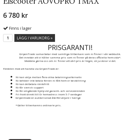
Elscooter AOVOPRO TMAX
6 780 kr
Finns i lager
LÄGG I VARUKORG »
PRISGARANTI!
GripenTrade samarbetar med samtliga tillberkare som ni finner i vår webbutik.
Det innebär att vi håller samma pris som ni finner på deras officiella hemsida*.
Meddela gärna oss om ni finner att vårt pris är högre, så justerar vi det.
Fördelen med att handla via GripenTrade är:
Ni kan välja mellan flera olika betalningsalternativ
Ni behöver inte betala förrän ni fått hem er beställning
Ni kan delbetala räntefritt
Ni får svensk support
Ni får omgående hjälp vid garanti- och serviceärenden
Fri frakt direkt till Er hemadress inom 5-7 vardagar
Gripentrade är auktoriserad återförsäljare i Sverige
* Gäller tillverkarens ordinarie pris.