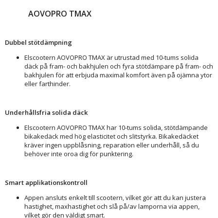
AOVOPRO TMAX
Dubbel stötdämpning
Elscootern AOVOPRO TMAX är utrustad med 10-tums solida
däck på fram- och bakhjulen och fyra stötdämpare på fram- och
bakhjulen för att erbjuda maximal komfort även på ojämna ytor
eller farthinder.
Underhållsfria solida däck
Elscootern AOVOPRO TMAX har 10-tums solida, stötdämpande
bikakedäck med hög elasticitet och slitstyrka. Bikakedäcket
kräver ingen uppblåsning, reparation eller underhåll, så du
behöver inte oroa dig för punktering.
Smart applikationskontroll
Appen ansluts enkelt till scootern, vilket gör att du kan justera
hastighet, maxhastighet och slå på/av lamporna via appen,
vilket gör den väldigt smart.