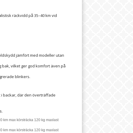
istisk räckvidd på 35–40 km vid
stöldskydd jämfört med modeller utan
 bak, vilket ger god komfort även på
egrerade blinkers.
i backar, där den överträffade
s.