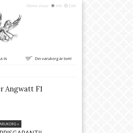
Moms visas:
Inkl
Exkl
Din varukorg är tom!
A IN
er Angwatt F1
VARUKORG »
PRISGARANTI!