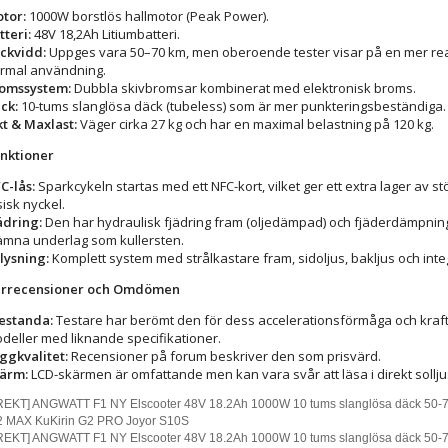
tor:
1000W borstlös hallmotor (Peak Power).
tteri:
48V 18,2Ah Litiumbatteri.
ckvidd:
Uppges vara 50–70 km, men oberoende tester visar på en mer real
rmal användning.
omssystem:
Dubbla skivbromsar kombinerat med elektronisk broms.
ck:
10-tums slanglösa däck (tubeless) som är mer punkteringsbeständiga.
kt & Maxlast:
Väger cirka 27 kg och har en maximal belastning på 120 kg.
nktioner
C-lås:
Sparkcykeln startas med ett NFC-kort, vilket ger ett extra lager av 
sisk nyckel.
ädring:
Den har hydraulisk fjädring fram (oljedämpad) och fjäderdämpning
ämna underlag som kullersten.
lysning:
Komplett system med strålkastare fram, sidoljus, bakljus och int
rrecensioner och Omdömen
estanda:
Testare har berömt den för dess accelerationsförmåga och kraft 
deller med liknande specifikationer.
ggkvalitet:
Recensioner på forum beskriver den som prisvärd.
ärm:
LCD-skärmen är omfattande men kan vara svår att läsa i direkt sollju