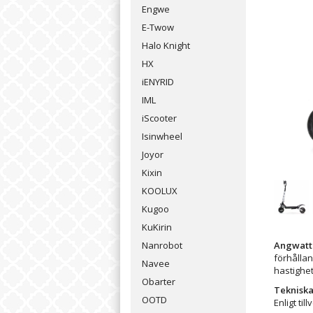
Engwe
E-Twow
Halo Knight
HX
iENYRID
IML
iScooter
Isinwheel
Joyor
Kixin
KOOLUX
Kugoo
KuKirin
Nanrobot
Angwatt
förhållan
Navee
hastighet
Obarter
Tekniska
OOTD
Enligt ti