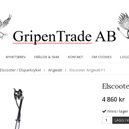
NYHETSBREV
FRÅGOR & SVAR
KONTAKT
OM COOKIES
LOGG
Elscooter / Elsparkcykel
Angwatt
Elscooter Angwatt F1
Elscoot
4 860 kr
Finns i lager
LÄGG I 