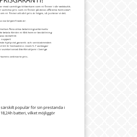
 med samtliga tillberkare som ni finner i vår webbutik.
er samma pris som ni finner på deras officiella hemsida*.
m ni finner att vårt pris är högre, så justerar vi det.
a via GripenTrade är:
mellan flera olika betalningsalternativ
te betala förrän ni fått hem er beställning
ala räntefritt
k support
nde hjälp vid garanti- och serviceärenden
ekt till Er hemadress inom 5-7 vardagar
r auktoriserad återförsäljare i Sverige
erkarens ordinarie pris.
särskilt populär för sin prestanda i
8,2Ah batteri, vilket möjliggör