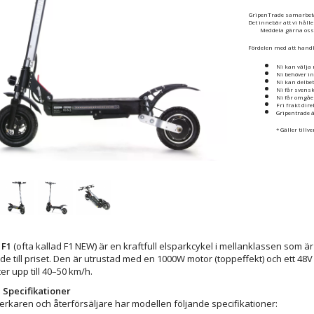
GripenTrade samarbetar
Det innebär att vi håll
Meddela gärna oss o
Fördelen med att handl
Ni kan välja 
Ni behöver in
Ni kan delbet
Ni får svens
Ni får omgåe
Fri frakt dir
Gripentrade ä
* Gäller tillv
 F1
(ofta kallad F1 NEW) är en kraftfull elsparkcykel i mellanklassen som är 
de till priset. Den är utrustad med en 1000W motor (toppeffekt) och ett 48V 1
er upp till 40–50 km/h.
 Specifikationer
llverkaren och återförsäljare har modellen följande specifikationer: