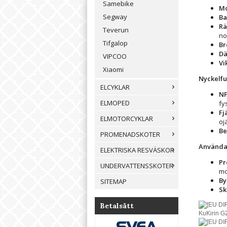
Samebike
Mo
Segway
Ba
Rä
Teverun
no
Tifgalop
Br
Dä
VIPCOO
Vi
Xiaomi
Nyckelfu
ELCYKLAR
NF
ELMOPED
fy
Fj
ELMOTORCYKLAR
oj
Be
PROMENADSKOTER
Använda
ELEKTRISKA RESVÄSKOR
Pr
UNDERVATTENSSKOTER
mo
By
SITEMAP
Sk
Betalsätt