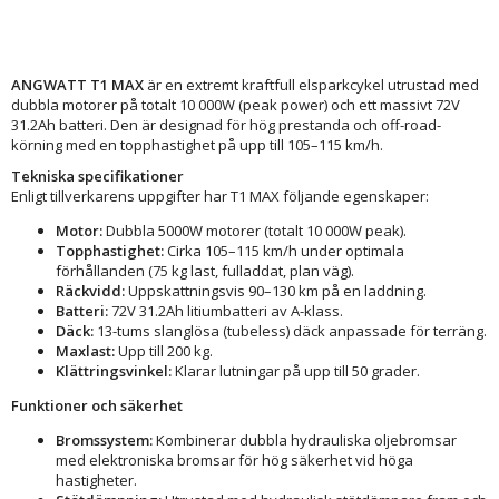
ANGWATT T1 MAX
är en extremt kraftfull elsparkcykel utrustad med
dubbla motorer på totalt 10 000W (peak power) och ett massivt 72V
31.2Ah batteri. Den är designad för hög prestanda och off-road-
körning med en topphastighet på upp till 105–115 km/h.
Tekniska specifikationer
Enligt tillverkarens uppgifter har T1 MAX följande egenskaper:
Motor:
Dubbla 5000W motorer (totalt 10 000W peak).
Topphastighet:
Cirka 105–115 km/h under optimala
förhållanden (75 kg last, fulladdat, plan väg).
Räckvidd:
Uppskattningsvis 90–130 km på en laddning.
Batteri:
72V 31.2Ah litiumbatteri av A-klass.
Däck:
13-tums slanglösa (tubeless) däck anpassade för terräng.
Maxlast:
Upp till 200 kg.
Klättringsvinkel:
Klarar lutningar på upp till 50 grader.
Funktioner och säkerhet
Bromssystem:
Kombinerar dubbla hydrauliska oljebromsar
med elektroniska bromsar för hög säkerhet vid höga
hastigheter.