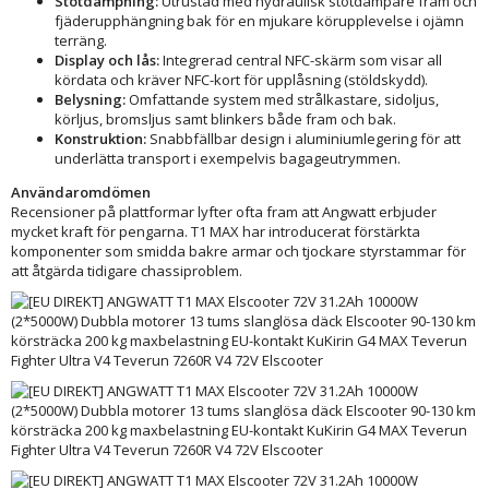
Stötdämpning:
Utrustad med hydraulisk stötdämpare fram och
fjäderupphängning bak för en mjukare körupplevelse i ojämn
terräng.
Display och lås:
Integrerad central NFC-skärm som visar all
kördata och kräver NFC-kort för upplåsning (stöldskydd).
Belysning:
Omfattande system med strålkastare, sidoljus,
körljus, bromsljus samt blinkers både fram och bak.
Konstruktion:
Snabbfällbar design i aluminiumlegering för att
underlätta transport i exempelvis bagageutrymmen.
Användaromdömen
Recensioner på plattformar lyfter ofta fram att Angwatt erbjuder
mycket kraft för pengarna. T1 MAX har introducerat förstärkta
komponenter som smidda bakre armar och tjockare styrstammar för
att åtgärda tidigare chassiproblem.