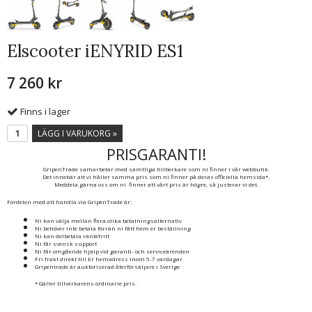
Elscooter iENYRID ES1
7 260 kr
Finns i lager
LÄGG I VARUKORG »
PRISGARANTI!
GripenTrade samarbetar med samtliga tillberkare som ni finner i vår webbutik.
Det innebär att vi håller samma pris som ni finner på deras officiella hemsida*.
Meddela gärna oss om ni finner att vårt pris är högre, så justerar vi det.
Fördelen med att handla via GripenTrade är:
Ni kan välja mellan flera olika betalningsalternativ
Ni behöver inte betala förrän ni fått hem er beställning
Ni kan delbetala räntefritt
Ni får svensk support
Ni får omgående hjälp vid garanti- och serviceärenden
Fri frakt direkt till Er hemadress inom 5-7 vardagar
Gripentrade är auktoriserad återförsäljare i Sverige
* Gäller tillverkarens ordinarie pris.