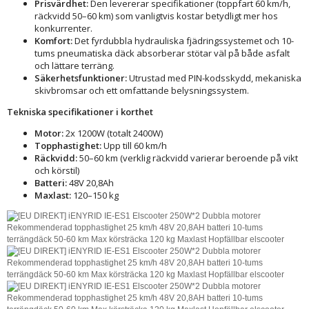
Prisvärdhet:
Den levererar specifikationer (toppfart 60 km/h,
räckvidd 50–60 km) som vanligtvis kostar betydligt mer hos
konkurrenter.
Komfort:
Det fyrdubbla hydrauliska fjädringssystemet och 10-
tums pneumatiska däck absorberar stötar väl på både asfalt
och lättare terräng.
Säkerhetsfunktioner:
Utrustad med PIN-kodsskydd, mekaniska
skivbromsar och ett omfattande belysningssystem.
Tekniska specifikationer i korthet
Motor:
2x 1200W (totalt 2400W)
Topphastighet:
Upp till 60 km/h
Räckvidd:
50–60 km (verklig räckvidd varierar beroende på vikt
och körstil)
Batteri:
48V 20,8Ah
Maxlast:
120–150 kg