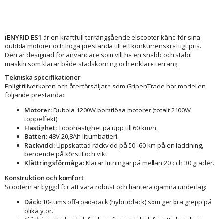
iENYRID ES1
är en kraftfull terränggående elscooter känd för sina
dubbla motorer och höga prestanda till ett konkurrenskraftigt pris.
Den är designad för användare som vill ha en snabb och stabil
maskin som klarar både stadskörning och enklare terräng.
Tekniska specifikationer
Enligt tillverkaren och återförsäljare som GripenTrade har modellen
följande prestanda:
Motorer:
Dubbla 1200W borstlösa motorer (totalt 2400W
toppeffekt).
Hastighet:
Topphastighet på upp till 60 km/h.
Batteri:
48V 20,8Ah litiumbatteri.
Räckvidd:
Uppskattad räckvidd på 50–60 km på en laddning,
beroende på körstil och vikt.
Klättringsförmåga:
Klarar lutningar på mellan 20 och 30 grader.
Konstruktion och komfort
Scootern är byggd för att vara robust och hantera ojämna underlag:
Däck:
10-tums off-road-däck (hybriddäck) som ger bra grepp på
olika ytor.