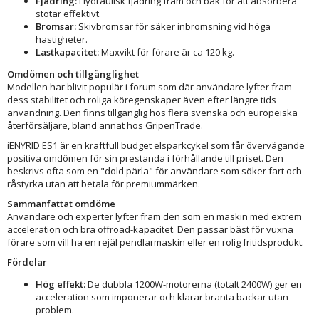
Fjädring:
Hydraulisk fjädring fram och bak för att absorbera
stötar effektivt.
Bromsar:
Skivbromsar för säker inbromsning vid höga
hastigheter.
Lastkapacitet:
Maxvikt för förare är ca 120 kg.
Omdömen och tillgänglighet
Modellen har blivit populär i forum som där användare lyfter fram
dess stabilitet och roliga köregenskaper även efter längre tids
användning. Den finns tillgänglig hos flera svenska och europeiska
återförsäljare, bland annat hos GripenTrade.
iENYRID ES1 är en kraftfull budget elsparkcykel som får övervägande
positiva omdömen för sin prestanda i förhållande till priset. Den
beskrivs ofta som en "dold pärla" för användare som söker fart och
råstyrka utan att betala för premiummärken.
Sammanfattat omdöme
Användare och experter lyfter fram den som en maskin med extrem
acceleration och bra offroad-kapacitet. Den passar bäst för vuxna
förare som vill ha en rejäl pendlarmaskin eller en rolig fritidsprodukt.
Fördelar
Hög effekt:
De dubbla 1200W-motorerna (totalt 2400W) ger en
acceleration som imponerar och klarar branta backar utan
problem.