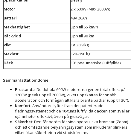
Specifikation
Detalj
Motor
2 x 600W (Max 2000W)
Batteri
48V 26Ah
Maxhastighet
Upp till 55 km/h
Räckvidd
Upp till 90 km
Vikt
Ca 28,9 kg
Maxlast
120–150 kg
Däck
10" pneumatiska (luftfyllda)
Sammanfattat omdöme
Prestanda
: De dubbla 600W-motorerna ger en total effekt på
1200W (peak upp till 2000W), vilket uppskattas för snabb
acceleration och förmågan att klara branta backar (upp till 30°).
Komfort
: Användare lyfter fram det patenterade
fjädringssystemet och de 10-tums luftfyllda däcken som sväljer
ojämnheter effektivt, även på grusvägar.
Säkerhet
: Den får beröm för sina hydrauliska bromsar (Zoom)
och ett omfattande belysningssystem som inkluderar blinkers,
vilket ökar säkerheten vid stadskörning.