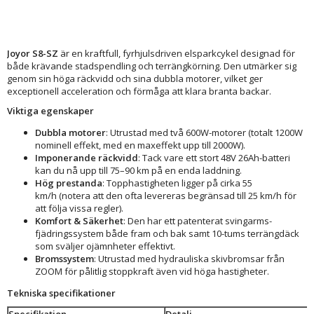
Joyor S8-SZ
är en kraftfull, fyrhjulsdriven elsparkcykel designad för
både krävande stadspendling och terrängkörning. Den utmärker sig
genom sin höga räckvidd och sina dubbla motorer, vilket ger
exceptionell acceleration och förmåga att klara branta backar.
Viktiga egenskaper
Dubbla motorer
: Utrustad med två 600W-motorer (totalt 1200W
nominell effekt, med en maxeffekt upp till 2000W).
Imponerande räckvidd
: Tack vare ett stort 48V 26Ah-batteri
kan du nå upp till 75–90 km på en enda laddning.
Hög prestanda
: Topphastigheten ligger på cirka 55
km/h (notera att den ofta levereras begränsad till 25 km/h för
att följa vissa regler).
Komfort & Säkerhet
: Den har ett patenterat svingarms-
fjädringssystem både fram och bak samt 10-tums terrängdäck
som sväljer ojämnheter effektivt.
Bromssystem
: Utrustad med hydrauliska skivbromsar från
ZOOM för pålitlig stoppkraft även vid höga hastigheter.
Tekniska specifikationer