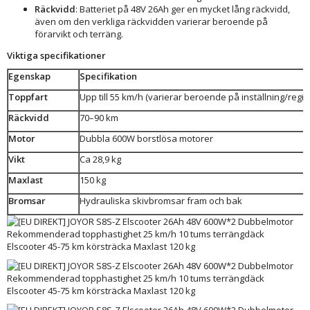
Räckvidd
: Batteriet på 48V 26Ah ger en mycket lång räckvidd,
även om den verkliga räckvidden varierar beroende på
förarvikt och terräng.
Viktiga specifikationer
Egenskap
Specifikation
Toppfart
Upp till 55 km/h (varierar beroende på inställning/regio
Räckvidd
70–90 km
Motor
Dubbla 600W borstlösa motorer
Vikt
Ca 28,9 kg
Maxlast
150 kg
Bromsar
Hydrauliska skivbromsar fram och bak