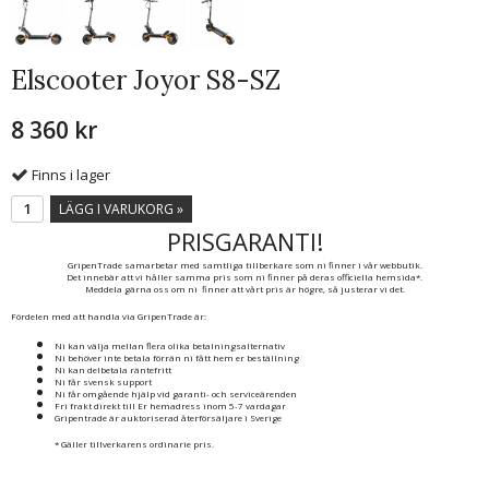
Elscooter Joyor S8-SZ
8 360 kr
Finns i lager
LÄGG I VARUKORG »
PRISGARANTI!
GripenTrade samarbetar med samtliga tillberkare som ni finner i vår webbutik.
Det innebär att vi håller samma pris som ni finner på deras officiella hemsida*.
Meddela gärna oss om ni finner att vårt pris är högre, så justerar vi det.
Fördelen med att handla via GripenTrade är:
Ni kan välja mellan flera olika betalningsalternativ
Ni behöver inte betala förrän ni fått hem er beställning
Ni kan delbetala räntefritt
Ni får svensk support
Ni får omgående hjälp vid garanti- och serviceärenden
Fri frakt direkt till Er hemadress inom 5-7 vardagar
Gripentrade är auktoriserad återförsäljare i Sverige
* Gäller tillverkarens ordinarie pris.