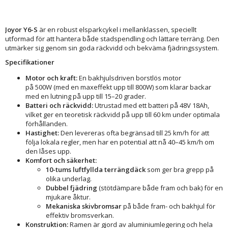
Joyor Y6-S
är en robust elsparkcykel i mellanklassen, speciellt
utformad för att hantera både stadspendling och lättare terräng. Den
utmärker sig genom sin goda räckvidd och bekväma fjädringssystem.
Specifikationer
Motor och kraft:
En bakhjulsdriven borstlös motor
på 500W (med en maxeffekt upp till 800W) som klarar backar
med en lutning på upp till 15–20 grader.
Batteri och räckvidd:
Utrustad med ett batteri på 48V 18Ah,
vilket ger en teoretisk räckvidd på upp till 60 km under optimala
förhållanden.
Hastighet:
Den levereras ofta begränsad till 25 km/h för att
följa lokala regler, men har en potential att nå 40–45 km/h om
den låses upp.
Komfort och säkerhet:
10-tums luftfyllda terrängdäck
som ger bra grepp på
olika underlag.
Dubbel fjädring
(stötdämpare både fram och bak) för en
mjukare åktur.
Mekaniska skivbromsar
på både fram- och bakhjul för
effektiv bromsverkan.
Konstruktion:
Ramen är gjord av aluminiumlegering och hela