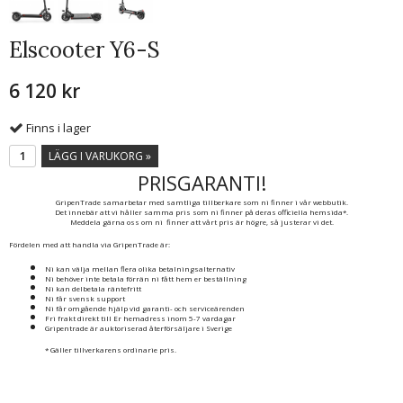
Elscooter Y6-S
6 120 kr
Finns i lager
LÄGG I VARUKORG »
PRISGARANTI!
GripenTrade samarbetar med samtliga tillberkare som ni finner i vår webbutik.
Det innebär att vi håller samma pris som ni finner på deras officiella hemsida*.
Meddela gärna oss om ni finner att vårt pris är högre, så justerar vi det.
Fördelen med att handla via GripenTrade är:
Ni kan välja mellan flera olika betalningsalternativ
Ni behöver inte betala förrän ni fått hem er beställning
Ni kan delbetala räntefritt
Ni får svensk support
Ni får omgående hjälp vid garanti- och serviceärenden
Fri frakt direkt till Er hemadress inom 5-7 vardagar
Gripentrade är auktoriserad återförsäljare i Sverige
* Gäller tillverkarens ordinarie pris.