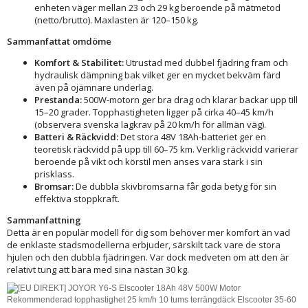
enheten väger mellan 23 och 29 kg beroende på mätmetod
(netto/brutto). Maxlasten är 120–150 kg.
Sammanfattat omdöme
Komfort & Stabilitet:
Utrustad med dubbel fjädring fram och
hydraulisk dämpning bak vilket ger en mycket bekväm färd
även på ojämnare underlag.
Prestanda:
500W-motorn ger bra drag och klarar backar upp till
15–20 grader. Topphastigheten ligger på cirka 40–45 km/h
(observera svenska lagkrav på 20 km/h för allmän väg).
Batteri & Räckvidd:
Det stora 48V 18Ah-batteriet ger en
teoretisk räckvidd på upp till 60–75 km. Verklig räckvidd varierar
beroende på vikt och körstil men anses vara stark i sin
prisklass.
Bromsar:
De dubbla skivbromsarna får goda betyg för sin
effektiva stoppkraft.
Sammanfattning
Detta är en populär modell för dig som behöver mer komfort än vad
de enklaste stadsmodellerna erbjuder, särskilt tack vare de stora
hjulen och den dubbla fjädringen. Var dock medveten om att den är
relativt tung att bära med sina nästan 30 kg.