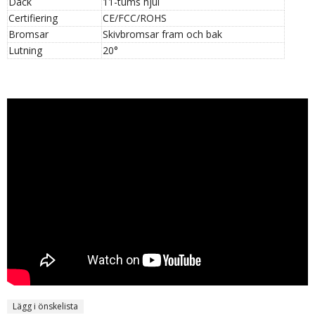
Däck
11-tums hjul
Certifiering
CE/FCC/ROHS
Bromsar
Skivbromsar fram och bak
Lutning
20°
Lägg i önskelista