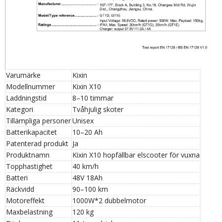
Varumärke
Kixin
Modellnummer
Kixin X10
Laddningstid
8–10 timmar
Kategori
Tvåhjulig skoter
Tillämpliga personer
Unisex
Batterikapacitet
10–20 Ah
Patenterad produkt
Ja
Produktnamn
Kixin X10 hopfällbar elscooter för vuxna
Topphastighet
40 km/h
Batteri
48V 18Ah
Räckvidd
90–100 km
Motoreffekt
1000W*2 dubbelmotor
Maxbelastning
120 kg