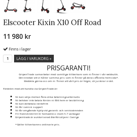
Elscooter Kixin X10 Off Road
11 980 kr
Finns i lager
LÄGG I VARUKORG »
PRISGARANTI!
GripenTrade samarbetar med samtliga tillberkare som ni finner i vår webbutik.
Det innebär att vi håller samma pris som ni finner på deras officiella hemsida*.
Meddela gärna oss om ni finner att vårt pris är högre, så justerar vi det.
Fördelen med att handla via GripenTrade är:
Ni kan välja mellan flera olika betalningsalternativ
Ni behöver inte betala förrän ni fått hem er beställning
Ni kan delbetala räntefritt
Ni får svensk support
Ni får omgående hjälp vid garanti- och serviceärenden
Fri frakt direkt till Er hemadress inom 5-7 vardagar
Gripentrade är auktoriserad återförsäljare i Sverige
* Gäller tillverkarens ordinarie pris.