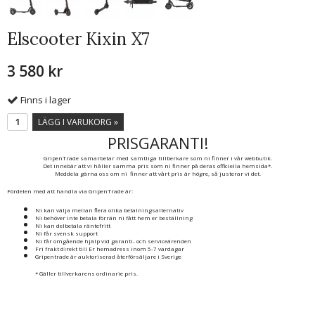
Elscooter Kixin X7
3 580 kr
Finns i lager
LÄGG I VARUKORG »
PRISGARANTI!
GripenTrade samarbetar med samtliga tillberkare som ni finner i vår webbutik.
Det innebär att vi håller samma pris som ni finner på deras officiella hemsida*.
Meddela gärna oss om ni finner att vårt pris är högre, så justerar vi det.
Fördelen med att handla via GripenTrade är:
Ni kan välja mellan flera olika betalningsalternativ
Ni behöver inte betala förrän ni fått hem er beställning
Ni kan delbetala räntefritt
Ni får svensk support
Ni får omgående hjälp vid garanti- och serviceärenden
Fri frakt direkt till Er hemadress inom 5-7 vardagar
Gripentrade är auktoriserad återförsäljare i Sverige
* Gäller tillverkarens ordinarie pris.