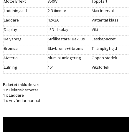
Motor Effekt
350W
Toppfart
Laddningstid
2-3 timmar
Max Interval
Laddare
42V2A
Vattentät klass
Display
LED-display
Vikt
Belysning
Strålkastare+Bakljus
Lastkapacitet
Bromsar
Skivbroms+E-broms
Tillämplig höjd
Material
Aluminiumlegering
Öppen storlek
Lutning
15°
Vikstorlek
Paketet inkluderar:
1 x Elektrisk scooter
1 x Laddare
1 x Användarmanual