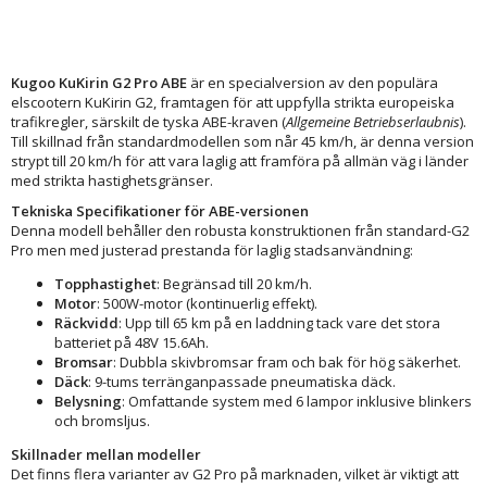
Kugoo KuKirin G2 Pro ABE
är en specialversion av den populära
elscootern KuKirin G2, framtagen för att uppfylla strikta europeiska
trafikregler, särskilt de tyska ABE-kraven (
Allgemeine Betriebserlaubnis
).
Till skillnad från standardmodellen som når 45 km/h, är denna version
strypt till 20 km/h för att vara laglig att framföra på allmän väg i länder
med strikta hastighetsgränser.
Tekniska Specifikationer för ABE-versionen
Denna modell behåller den robusta konstruktionen från standard-G2
Pro men med justerad prestanda för laglig stadsanvändning:
Topphastighet
: Begränsad till 20 km/h.
Motor
: 500W-motor (kontinuerlig effekt).
Räckvidd
: Upp till 65 km på en laddning tack vare det stora
batteriet på 48V 15.6Ah.
Bromsar
: Dubbla skivbromsar fram och bak för hög säkerhet.
Däck
: 9-tums terränganpassade pneumatiska däck.
Belysning
: Omfattande system med 6 lampor inklusive blinkers
och bromsljus.
Skillnader mellan modeller
Det finns flera varianter av G2 Pro på marknaden, vilket är viktigt att