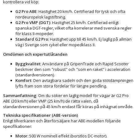
kontrollera vid köp:
G2 Pro ABE
: Hastighet 20 km/h. Certifierad för tysk och ofta
nordeuropeisk lagstiftning.
G2 Pro VMP (DGT)
: Hastighet 25 km/h. Certifierad enligt
spanska DGT-regler, vilket ofta korrelerar med svenska regler
för klass II-mopeder.
Standard G2 Pro
: Hastighet upp till 45 km/h. Ej laglig på allmän
väg i Sverige som cykel eller mopedklass II.
Omdömen och expertutlåtanden
Byggkvalitet
: Användare på GripenTrade och Rapid Scooter
beskriver den som "robust" och "som en raket" i acceleration
(standardversionen).
Komfort
: Den avtagbara sadeln och den goda stötdämpningen
lyfts fram som stora fördelar för längre pendling.
Sammanfattning
: Om du söker en laglig modell för vägar är G2 Pro
ABE (20 km/h) eller VMP (25 km/h) de rätta valen, då
standardversionen på 45 km/h endast får köras på inhägnat område.
Tekniska specifikationer (ABE-version)
Enligt tillverkaren och återförsäljare har ABE-modellen följande
specifikationer:
Motor:
500 W nominell effekt (borstlös DC-motor).