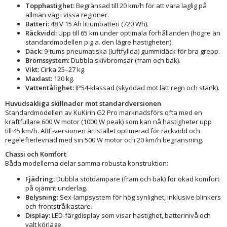
Topphastighet:
Begränsad till 20 km/h för att vara laglig på
allmän väg i vissa regioner.
Batteri:
48 V 15 Ah litiumbatteri (720 Wh).
Räckvidd:
Upp till 65 km under optimala förhållanden (högre än
standardmodellen p.g.a. den lägre hastigheten).
Däck:
9-tums pneumatiska (luftfyllda) gummidäck för bra grepp.
Bromssystem:
Dubbla skivbromsar (fram och bak).
Vikt:
Cirka 25–27 kg.
Maxlast:
120 kg.
Vattentålighet:
IP54-klassad (skyddad mot lätt regn och stänk).
Huvudsakliga skillnader mot standardversionen
Standardmodellen av KuKirin G2 Pro marknadsförs ofta med en
kraftfullare 600 W motor (1000 W peak) som kan nå hastigheter upp
till 45 km/h. ABE-versionen är istället optimerad för räckvidd och
regelefterlevnad med sin 500 W motor och 20 km/h begränsning.
Chassi och Komfort
Båda modellerna delar samma robusta konstruktion:
Fjädring:
Dubbla stötdämpare (fram och bak) för ökad komfort
på ojämnt underlag.
Belysning:
Sex-lampsystem för hög synlighet, inklusive blinkers
och frontstrålkastare.
Display:
LED-färgdisplay som visar hastighet, batterinivå och
valt körläge.