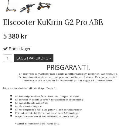
Elscooter KuKirin G2 Pro ABE
5 380 kr
Finns i lager
LÄGG I VARUKORG »
PRISGARANTI!
GripenTrade samarbetar med samtliga tillberkare som ni finner i vår webbutik.
Det innebär att vi håller samma pris som ni finner på deras officiella hemsida*.
Meddela gärna oss om ni finner att vårt pris är högre, så justerar vi det.
Fördelen med att handla via GripenTrade är:
Ni kan välja mellan flera olika betalningsalternativ
Ni behöver inte betala förrän ni fått hem er beställning
Ni kan delbetala räntefritt
Ni får svensk support
Ni får omgående hjälp vid garanti- och serviceärenden
Fri frakt direkt till Er hemadress inom 5-7 vardagar
Gripentrade är auktoriserad återförsäljare i Sverige
* Gäller tillverkarens ordinarie pris.