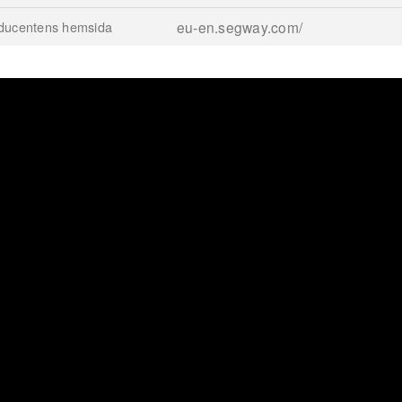
roducentens hemsida
eu-en.segway.com/