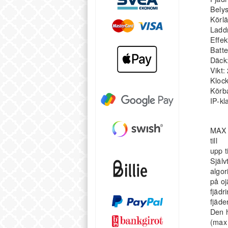
Belys
Körlä
Laddn
Effek
Batte
Däck:
Vikt:
Klock
Körba
IP-kl
MAX G
till
upp t
Själv
algor
på o
fjädr
fjäder
Den h
(max 