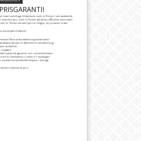
PRISGARANTI!
 med samtliga tillberkare som ni finner i vår webbutik.
er samma pris som ni finner på deras officiella hemsida*.
m ni finner att vårt pris är högre, så justerar vi det.
a via GripenTrade är:
mellan flera olika betalningsalternativ
te betala förrän ni fått hem er beställning
ala räntefritt
k support
nde hjälp vid garanti- och serviceärenden
ekt till Er hemadress inom 5-7 vardagar
r auktoriserad återförsäljare i Sverige
erkarens ordinarie pris.