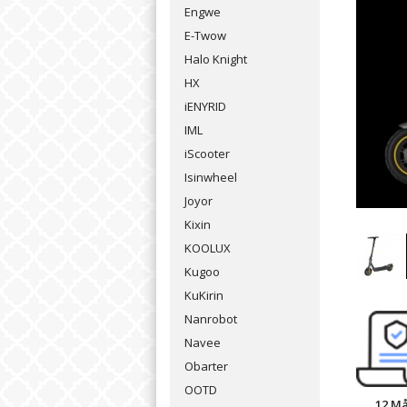
Engwe
E-Twow
Halo Knight
HX
iENYRID
IML
iScooter
Isinwheel
Joyor
Kixin
KOOLUX
Kugoo
KuKirin
Nanrobot
Navee
Obarter
OOTD
12 M