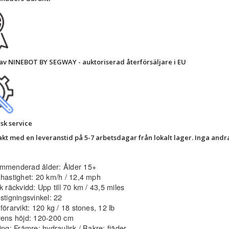
 av NINEBOT BY SEGWAY - auktoriserad återförsäljare i EU
sk service
rakt med en leveranstid på 5-7 arbetsdagar från lokalt lager. Inga and
mmenderad ålder: Ålder 15+
hastighet: 20 km/h / 12,4 mph
k räckvidd: Upp till 70 km / 43,5 miles
stigningsvinkel: 22
förarvikt: 120 kg / 18 stones, 12 lb
rens höjd: 120-200 cm
ing: Främre: hydraulisk / Bakre: fjäder