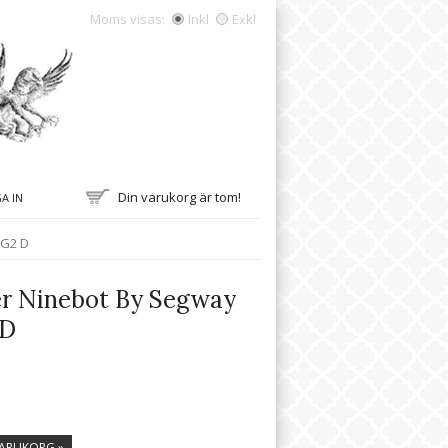
Moms visas:
Inkl
Exkl
Din varukorg är tom!
A IN
 G2 D
er Ninebot By Segway
 D
VARUKORG »