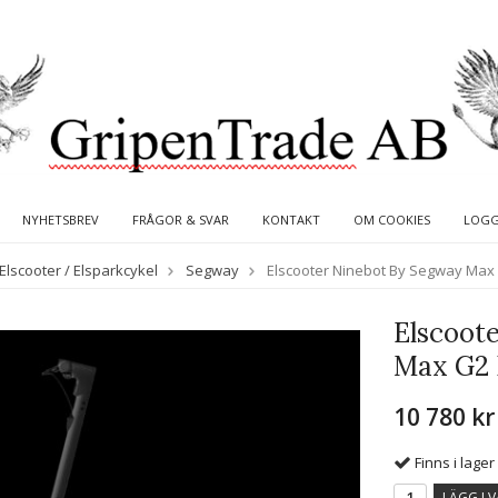
NYHETSBREV
FRÅGOR & SVAR
KONTAKT
OM COOKIES
LOGG
Elscooter / Elsparkcykel
Segway
Elscooter Ninebot By Segway Max
Elscoot
Max G2
10 780 kr
Finns i lager
LÄGG I 