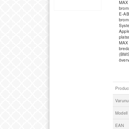
MAX 
brom
E-ABS
broms
Syste
Apple
plats
MAX G
breda
(BMS)
överv
Produc
Varun
Modell
EAN