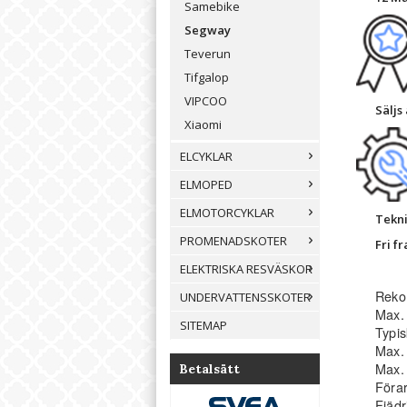
Samebike
Segway
Teverun
Tifgalop
VIPCOO
Säljs
Xiaomi
ELCYKLAR
ELMOPED
ELMOTORCYKLAR
Tekni
PROMENADSKOTER
Fri f
ELEKTRISKA RESVÄSKOR
Reko
UNDERVATTENSSKOTER
Max. 
SITEMAP
Typis
Max. 
Max. 
Betalsätt
Föra
Fjädr