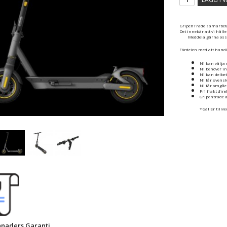
GripenTrade samarbetar
Det innebär att vi håll
Meddela gärna oss o
Fördelen med att handl
Ni kan välja 
Ni behöver in
Ni kan delbet
Ni får svens
Ni får omgåe
Fri frakt dir
Gripentrade ä
* Gäller tillv
ånaders Garanti