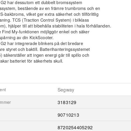
G2 har dessutom ett dubbelt bromssystem
ssystem, bestående av en främre trumbroms och en
-bakbroms, vilket ger extra säkerhet och tillförlitlig
ning. TCS (Traction Control System) i bilklass
m), hjälper till att bibehålla stabiliteten i hala förhållanden.
 Find My-funktionen möjliggör enkel och säker
spårning av din KickScooter.
2 har integrerade blinkers på det bredare
re styret och baktill. Batterihanteringssystemet
 säkerställer att ingen energi går till spillo och
akar batteriet för säkerhets skull.
ent
Segway
ummer
3183129
90710213
8720254405292