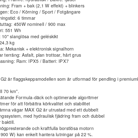
ning: Fram + bak (2,1 W effekt) + blinkers
gen: Eco / Körning / Sport / Fotgängare
ingstid: 6 timmar
tuttag: 450W nominell / 900 max
ri: 551 Wh
 10" slanglösa med geléskikt
 24,3 kg
a: Mekanisk + elektronisk signalhorn
r terräng: Asfalt, plan trottoar, hårt grus
assning: Ram: IPX5 / Batteri: IPX7
2 är flaggskeppsmodellen som är utformad för pendling i premiumk
ill 70 km*.
tätande Formula-däck och optimerade algoritmer
itmer för att förbättra körkvalitet och stabilitet
jämna vägar MAX G2 är utrustad med ett dubbelt
ingssystem, med hydraulisk fjädring fram och dubbel
 baktill.
ögpresterande och kraftfulla borstlösa motorn
900 W) kan enkelt hantera lutningar på 22 %.