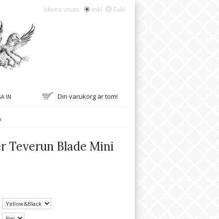
Moms visas:
Inkl
Exkl
Din varukorg är tom!
A IN
a
r Teverun Blade Mini