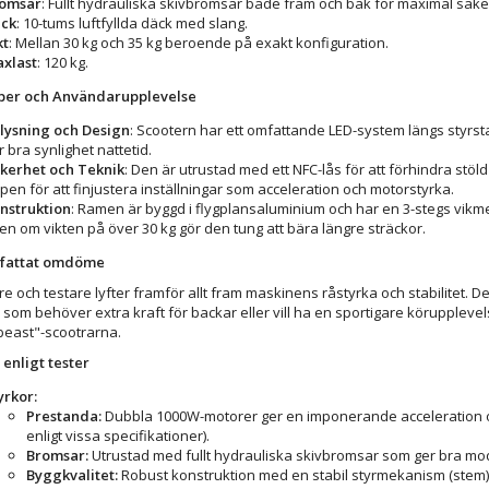
omsar
: Fullt hydrauliska skivbromsar både fram och bak för maximal säke
ck
: 10-tums luftfyllda däck med slang.
kt
: Mellan 30 kg och 35 kg beroende på exakt konfiguration.
xlast
: 120 kg.
per och Användarupplevelse
lysning och Design
: Scootern har ett omfattande LED-system längs styrst
r bra synlighet nattetid.
kerhet och Teknik
: Den är utrustad med ett NFC-lås för att förhindra stöl
pen för att finjustera inställningar som acceleration och motorstyrka.
nstruktion
: Ramen är byggd i flygplansaluminium och har en 3-stegs vikm
en om vikten på över 30 kg gör den tung att bära längre sträckor.
attat omdöme
 och testare lyfter framför allt fram maskinens råstyrka och stabilitet. De
som behöver extra kraft för backar eller vill ha en sportigare körupplevelse 
"beast"-scootrarna.
 enligt tester
yrkor:
Prestanda:
Dubbla 1000W-motorer ger en imponerande acceleration oc
enligt vissa specifikationer).
Bromsar:
Utrustad med fullt hydrauliska skivbromsar som ger bra mo
Byggkvalitet:
Robust konstruktion med en stabil styrmekanism (stem)