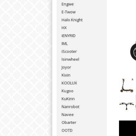
Engwe
E-Twow
Halo Knight
HX
iENYRID
IML
iScooter
Isinwheel
Joyor
Kixin
KOOLUX
Kugoo
KuKirin
Nanrobot
Navee
Obarter
OOTD