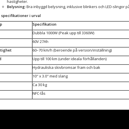
hastigheter.
Belysning:
Bra inbyggd belysning, inklusive blinkers och LED-slingor p
specifikationer i urval
ap
Specifikation
Dubbla 1000W (Peak upp till 3360W)
60V 27Ah
tighet
60–70 km/h (beroende på version/inställning)
d
Upp till 100 km (under ideala förhållanden)
Hydrauliska skivbromsar fram och bak
10" x 3.0" med slang
Ca 30 kg
NFC-lås