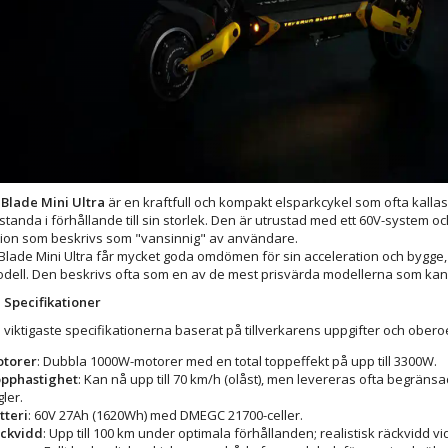
Blade Mini Ultra
är en kraftfull och kompakt elsparkcykel som ofta kallas
tanda i förhållande till sin storlek. Den är utrustad med ett 60V-system 
tion som beskrivs som "vansinnig" av användare.
Blade Mini Ultra får mycket goda omdömen för sin acceleration och bygge,
odell. Den beskrivs ofta som en av de mest prisvärda modellerna som kan
 Specifikationer
 viktigaste specifikationerna baserat på tillverkarens uppgifter och obero
torer
: Dubbla 1000W-motorer med en total toppeffekt på upp till 3300W.
pphastighet
: Kan nå upp till 70 km/h (olåst), men levereras ofta begränsad
gler.
tteri
: 60V 27Ah (1620Wh) med DMEGC 21700-celler.
ckvidd
: Upp till 100 km under optimala förhållanden; realistisk räckvidd vi