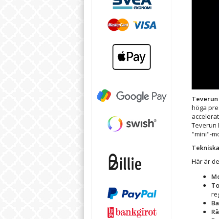
Teverun 
höga pres
accelera
Teverun 
"mini"-m
Tekniska
Här är de
Mo
To
re
Ba
Rä