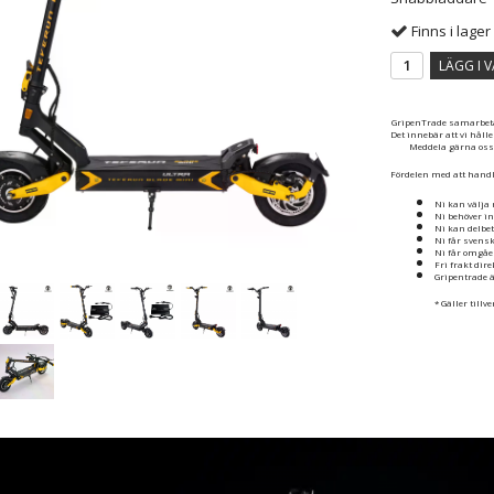
Finns i lager
LÄGG I 
GripenTrade samarbetar
Det innebär att vi håll
Meddela gärna oss o
Fördelen med att handl
Ni kan välja 
Ni behöver in
Ni kan delbet
Ni får svens
Ni får omgåe
Fri frakt dir
Gripentrade ä
* Gäller tillv