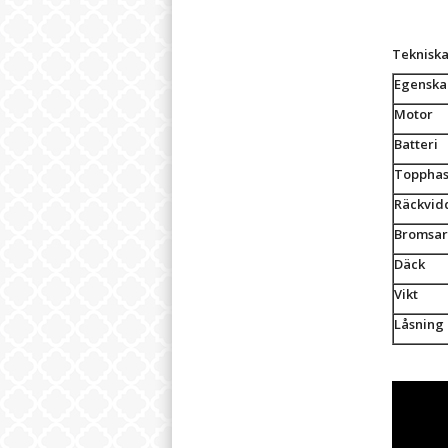
Tekniska 
Egensk
Motor
Batteri
Topphas
Räckvid
Bromsar
Däck
Vikt
Låsning