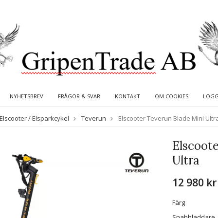
NYHETSBREV
FRÅGOR & SVAR
KONTAKT
OM COOKIES
LOGG
Elscooter / Elsparkcykel
Teverun
Elscooter Teverun Blade Mini Ultr
Elscoote
Ultra
12 980 kr
Färg
Snabbladdare