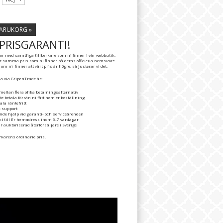
VARUKORG »
PRISGARANTI!
 med samtliga tillberkare som ni finner i vår webbutik.
er samma pris som ni finner på deras officiella hemsida*.
m ni finner att vårt pris är högre, så justerar vi det.
a via GripenTrade är:
mellan flera olika betalningsalternativ
te betala förrän ni fått hem er beställning
ala räntefritt
k support
nde hjälp vid garanti- och serviceärenden
ekt till Er hemadress inom 5-7 vardagar
r auktoriserad återförsäljare i Sverige
erkarens ordinarie pris.