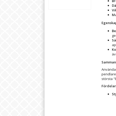
Br
Dä
Vi
Ma
Egenska
Be
ge
Sä
ap
Ko
äv
Sammanf
Användare
pendlare 
största 
Fördelar
St