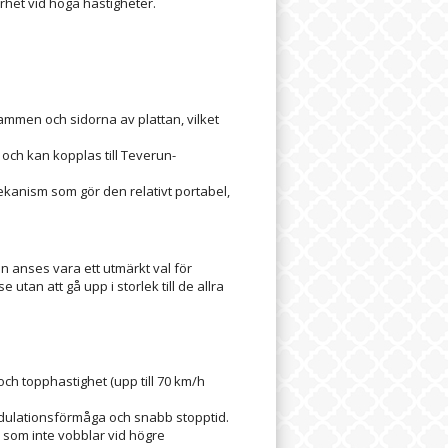
rhet vid höga hastigheter.
ammen och sidorna av plattan, vilket
d och kan kopplas till Teverun-
ekanism som gör den relativt portabel,
n anses vara ett utmärkt val för
utan att gå upp i storlek till de allra
h topphastighet (upp till 70 km/h
dulationsförmåga och snabb stopptid.
 som inte vobblar vid högre