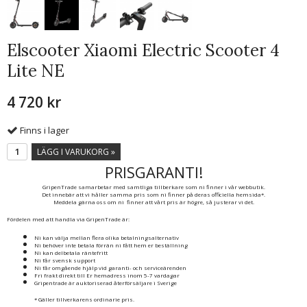
Elscooter Xiaomi Electric Scooter 4
Lite NE
4 720 kr
Finns i lager
LÄGG I VARUKORG »
PRISGARANTI!
GripenTrade samarbetar med samtliga tillberkare som ni finner i vår webbutik.
Det innebär att vi håller samma pris som ni finner på deras officiella hemsida*.
Meddela gärna oss om ni finner att vårt pris är högre, så justerar vi det.
Fördelen med att handla via GripenTrade är:
Ni kan välja mellan flera olika betalningsalternativ
Ni behöver inte betala förrän ni fått hem er beställning
Ni kan delbetala räntefritt
Ni får svensk support
Ni får omgående hjälp vid garanti- och serviceärenden
Fri frakt direkt till Er hemadress inom 5-7 vardagar
Gripentrade är auktoriserad återförsäljare i Sverige
* Gäller tillverkarens ordinarie pris.